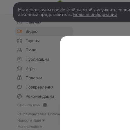
Мы используем cookie-файлы, чтобы улучшить сервис
законный представитель.
Больше информации
Левая
Главная
колонка
Видео
Группы
Люди
Публикации
Игры
Подарки
Поздравления
Рекомендации
Сменить язык
Рекламодателям
Помощь
Новости
Ещё
Мы применяем