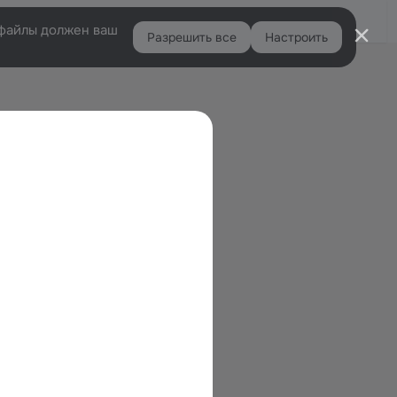
Войти
e-файлы должен ваш
Разрешить все
Настроить
Правая
колонка