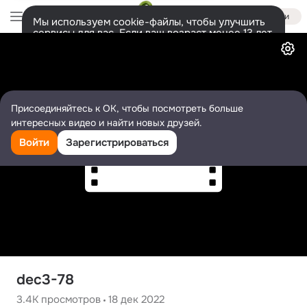
Войти
Мы используем cookie-файлы, чтобы улучшить
сервисы для вас. Если ваш возраст менее 13 лет,
Видео
настроить cookie-файлы должен ваш законный
представитель.
Больше информации
Разрешить все
Настроить
Присоединяйтесь к ОК, чтобы посмотреть больше
интересных видео и найти новых друзей.
Войти
Зарегистрироваться
dec3-78
3.4K
просмотров
18 дек 2022