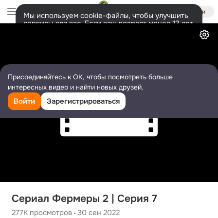
Войти
Мы используем cookie-файлы, чтобы улучшить
сервисы для вас. Если ваш возраст менее 13 лет,
Видео
настроить cookie-файлы должен ваш законный
представитель.
Больше информации
Разрешить все
Настроить
Присоединяйтесь к ОК, чтобы посмотреть больше
интересных видео и найти новых друзей.
Войти
Зарегистрироваться
Сериал Фермеры 2 | Серия 7
277K
просмотров
30 сен 2022