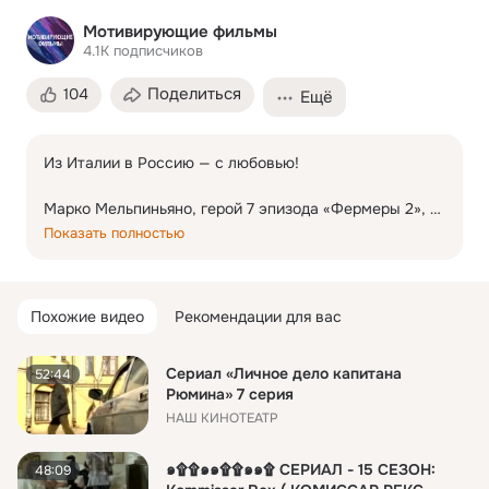
Мотивирующие фильмы
4.1K
подписчиков
Поделиться
104
Ещё
Из Италии в Россию — с любовью!

Марко Мельпиньяно, герой 7 эпизода «Фермеры 2», 
женился на россиянке, переехал в Россию и вместе 
Показать полностью
со своей женой Роксаной производит на востоке 
страны «итальянский сыр». Рай для гурманов во 
Владивостоке ему помогает создавать крепкая 
Похожие видео
Рекомендации для вас
команда. Под маркой «Сыры от Марко» выпускается 
целая линейка сыров, и все — необычные, одна 
буратта со страчателлой чего стоит! А еще есть сыры 
Сериал «Личное дело капитана
52:44
с трюфелем, с красным перцем… 

Рюмина» 7 серия
НАШ КИНОТЕАТР
Но не все так радужно: сыроварня-то находится в 
столице Приморья, где с фермерством не так все 
๑۩۩๑๑۩۩๑๑۩ СЕРИАЛ - 15 СЕЗОН:
48:09
просто. Поэтому настоящий сыр здесь просто не 