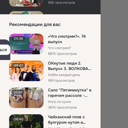
56K просмотров
31 декабря 2017
00:59
oksana Rybalko-Vysotska
Рекомендации для вас
2K просмотров
«Что смотрим?». 74
05:36
31 мая День памяти
03:18
выпуск
жертв политических
Что смотрим?
ься
репрессий
Калинин ауылдық мәдениет үйі
887K просмотров
24K просмотров
ОКнутые люди 2.
48:47
31
21:46
Выпуск 3. ВОЛКОВА
и ЧЕХОВА против
lacartoons Oficial
Хобби каждый день
ГАВРИЛИНО...
11K просмотров
16M просмотров
Сало "Пятиминутка" в
01:36
31 августа 2022
01:13
горячем рассоле -
Елена Судакова (Белоус)
ИДЕАЛЬНАЯ
Инга на кухне
512 просмотров
ЗАКУСКА НА ...
367K просмотров
Чайханский плов с
31 декабря 2018
00:14
06:40
булгуром нутом и
Катя Попова
девзирой