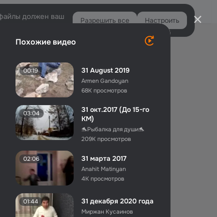
Войти
e-файлы должен ваш
Разрешить все
Настроить
Правая
Похожие видео
колонка
31 August 2019
00:19
Armen Gandoyan
68K просмотров
31 окт.2017 (До 15-го
03:04
КМ)
🐬Рыбалка для души🐬
209K просмотров
31 марта 2017
02:06
Anahit Matinyan
4K просмотров
31 декабря 2020 года
01:44
Миржан Кусаинов