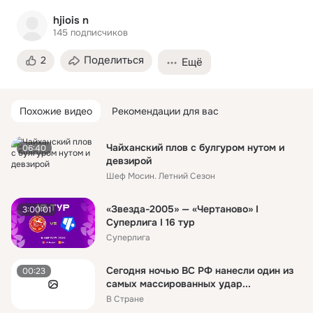
hjiois n
145
подписчиков
Поделиться
2
Ещё
Похожие видео
Рекомендации для вас
Чайханский плов с булгуром нутом и
06:40
девзирой
Шеф Мосин. Летний Сезон
«Звезда-2005» — «Чертаново» I
3:00:01
Суперлига I 16 тур
Суперлига
Сегодня ночью ВС РФ нанесли один из
00:23
самых массированных удар...
В Стране