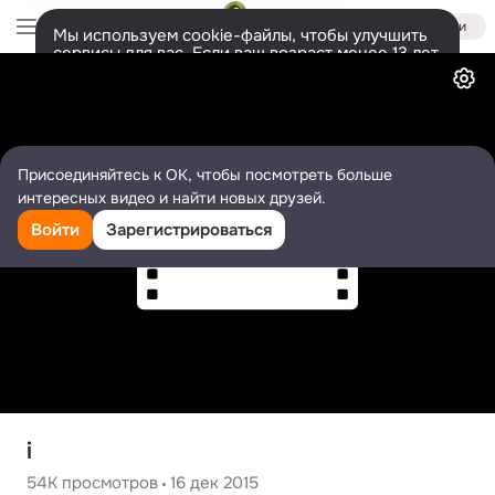
Войти
Мы используем cookie-файлы, чтобы улучшить
сервисы для вас. Если ваш возраст менее 13 лет,
Видео
настроить cookie-файлы должен ваш законный
представитель.
Больше информации
Разрешить все
Настроить
Присоединяйтесь к ОК, чтобы посмотреть больше
интересных видео и найти новых друзей.
Войти
Зарегистрироваться
i
54K
просмотров
16 дек 2015