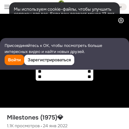
Войти
Мы используем cookie-файлы, чтобы улучшить
сервисы для вас. Если ваш возраст менее 13 лет,
Видео
настроить cookie-файлы должен ваш законный
представитель.
Больше информации
Разрешить все
Настроить
Присоединяйтесь к ОК, чтобы посмотреть больше
интересных видео и найти новых друзей.
Войти
Зарегистрироваться
Milestones (1975)💎
1.1K
просмотров
24 янв 2022