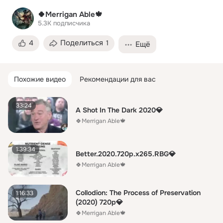
🍀Merrigan Able🍁
5.3K
подписчика
Поделиться
4
1
Ещё
Похожие видео
Рекомендации для вас
33:24
A Shot In The Dark 2020💎
🍀Merrigan Able🍁
1:39:34
Better.2020.720p.x265.RBG💎
🍀Merrigan Able🍁
Collodion: The Process of Preservation
1:16:33
(2020) 720p💎
🍀Merrigan Able🍁