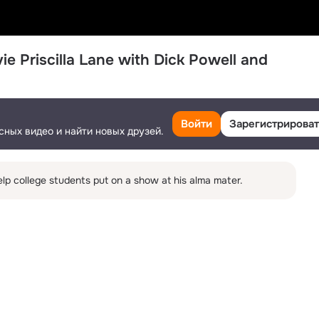
e Priscilla Lane with Dick Powell and 
Войти
Зарегистрироват
сных видео и найти новых друзей.
Поделиться
10
1
Ещё
lp college students put on a show at his alma mater.