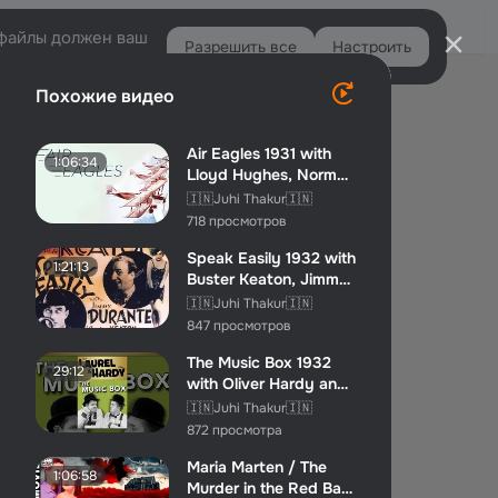
Войти
e-файлы должен ваш
Разрешить все
Настроить
Правая
Похожие видео
колонка
Air Eagles 1931 with
1:06:34
Lloyd Hughes, Norman
Kerry and Shirley ...
🇮🇳Juhi Thakur🇮🇳
718 просмотров
Speak Easily 1932 with
1:21:13
Buster Keaton, Jimmy
Durante, and The...
🇮🇳Juhi Thakur🇮🇳
847 просмотров
The Music Box 1932
29:12
with Oliver Hardy and
Stan Laurel
🇮🇳Juhi Thakur🇮🇳
872 просмотра
Maria Marten / The
1:06:58
Murder in the Red Barn