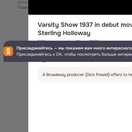
рекомендательные технологии
Подробнее
Varsity Show 1937 in debut movi
Sterling Holloway
888
просмотров
18 авг 2022
Присоединяйтесь — мы покажем вам много интересного
🇮🇳Juhi Thakur🇮🇳
Присоединяйтесь к ОК, чтобы посмотреть больше интере
2.2K
подписчик
A Broadway producer (Dick Powell) offers to he