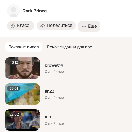
Dark Prince
Класс
Поделиться
Ещё
Похожие видео
Рекомендации для вас
43:12
browat14
Dark Prince
33:01
ah23
Dark Prince
32:02
a18
Dark Prince