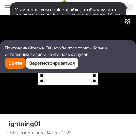
Войти
Мы используем cookie-файлы, чтобы улучшить
сервисы для вас. Если ваш возраст менее 13 лет,
Видео
настроить cookie-файлы должен ваш законный
представитель.
Больше информации
Разрешить все
Настроить
Присоединяйтесь к ОК, чтобы посмотреть больше
интересных видео и найти новых друзей.
Войти
Зарегистрироваться
lightning01
1.5K
просмотров
14 янв 2022