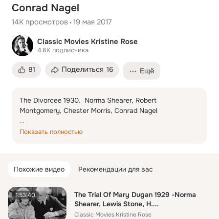
Conrad Nagel
14K
просмотров
19 мая 2017
Classic Movies Kristine Rose
4.6K
подписчика
Поделиться
81
16
Ещё
The Divorcee 1930.  Norma Shearer, Robert 
Montgomery, Chester Morris, Conrad Nagel

After three years of marriage, Ted (Chester Morris) has 
Показать полностью
an affair that threatens to destroy his happiness with 
wife Jerry (Norma Shearer), as she returns the favor by 
pursuing Don (Robert Montgomery), Ted's close friend. 
Похожие видео
Рекомендации для вас
The couple divorces, and Jerry tries to find happiness 
with a new man while Ted struggles with alcoholism and 
depression. After a series of flings, Jerry reunites with 
The Trial Of Mary Dugan 1929 -Norma
1:53:40
Paul (Conrad Nagel), who was in love with Jerry before 
Shearer, Lewis Stone, H....
she married Ted -- only to find Paul is now married.
Classic Movies Kristine Rose