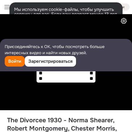
Войти
Мы используем cookie-файлы, чтобы улучшить
сервисы для вас. Если ваш возраст менее 13 лет,
Видео
настроить cookie-файлы должен ваш законный
представитель.
Больше информации
Разрешить все
Настроить
Присоединяйтесь к ОК, чтобы посмотреть больше
интересных видео и найти новых друзей.
Войти
Зарегистрироваться
The Divorcee 1930 - Norma Shearer, 
Robert Montgomery, Chester Morris, 