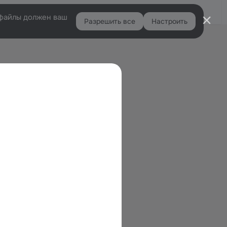
Войти
e-файлы должен ваш
Разрешить все
Настроить
Правая
колонка