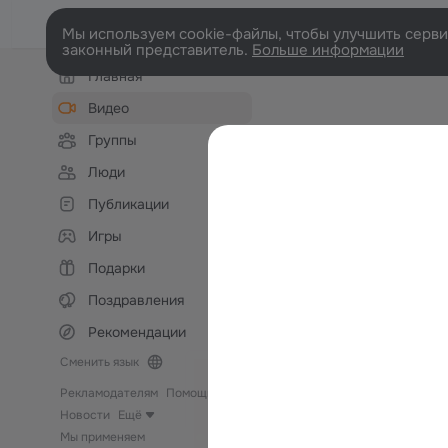
Мы используем cookie-файлы, чтобы улучшить сервис
законный представитель.
Больше информации
Левая
Главная
колонка
Видео
Группы
Люди
Публикации
Игры
Подарки
Поздравления
Рекомендации
Сменить язык
Рекламодателям
Помощь
Новости
Ещё
Мы применяем