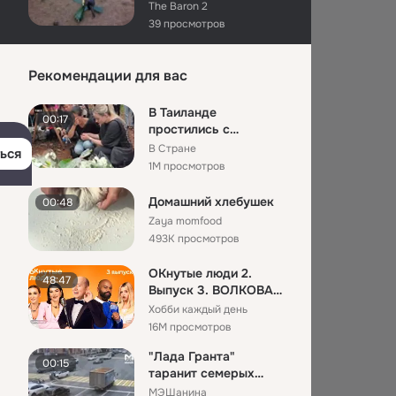
The Baron 2
39 просмотров
Стимбой.(2004).
2:06:20
Рекомендации для вас
Внук Пушкарёв
107 просмотров
В Таиланде
00:17
простились с
Премия МУЗ-ТВ 2004
00:24
убитыми россиянами
В Стране
ься
МУЗ-ТВ
— 17-летним Роман...
1M просмотров
35K просмотров
Домашний хлебушек
00:48
2004 splean sideli
03:03
Zaya momfood
kurili
493K просмотров
Александр Хмао
2K просмотров
ОКнутые люди 2.
48:47
Выпуск 3. ВОЛКОВА
Kísérlet 2004
1:44:36
и ЧЕХОВА против
Хобби каждый день
🎬MOZIZZ ONLINE🎬
ГАВРИЛИНО...
16M просмотров
9K просмотров
"Лада Гранта"
00:15
Выпуск 2004
таранит семерых
04:51
_1280x720
пешеходов на
МЭШанина