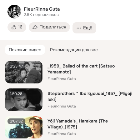
FleurRinna Guta
2.9K
подписчиков
Поделиться
16
Ещё
Похожие видео
Рекомендации для вас
_1959_ Ballad of the cart [Satsuo
2:23:47
Yamamoto]
FleurRinna Guta
Stepbrothers ^ Ibo kyoudai_1957_ [Miyoji
1:50:28
Ieki]
FleurRinna Guta
Yôji Yamada's_ Harakara (The
2:07:32
Village)_[1975]
FleurRinna Guta