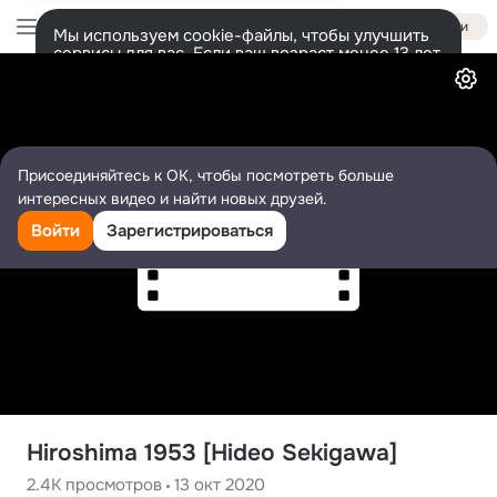
Войти
Мы используем cookie-файлы, чтобы улучшить
сервисы для вас. Если ваш возраст менее 13 лет,
Видео
настроить cookie-файлы должен ваш законный
представитель.
Больше информации
Разрешить все
Настроить
Присоединяйтесь к ОК, чтобы посмотреть больше
интересных видео и найти новых друзей.
Войти
Зарегистрироваться
Hiroshima 1953 [Hideo Sekigawa]
2.4K
просмотров
13 окт 2020