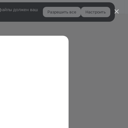
Войти
e-файлы должен ваш
Разрешить все
Настроить
Правая
колонка