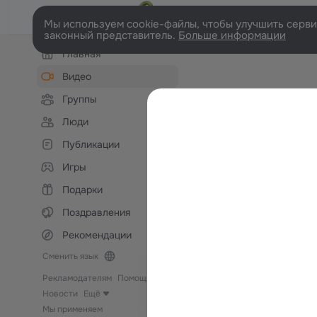
Мы используем cookie-файлы, чтобы улучшить сервис
законный представитель.
Больше информации
Левая
Главная
колонка
Видео
Группы
Люди
Публикации
Игры
Подарки
Поздравления
Рекомендации
Сменить язык
Рекламодателям
Помощь
Новости
Ещё
Мы применяем