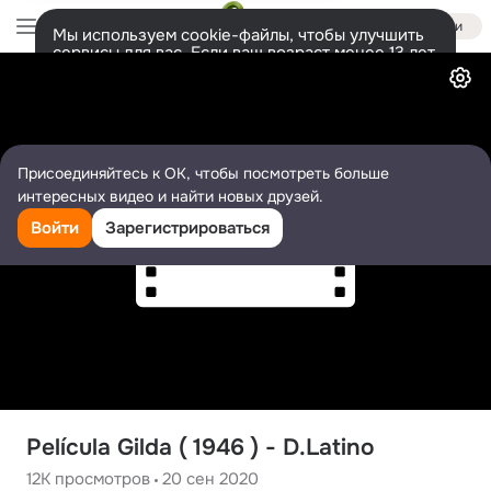
Войти
Мы используем cookie-файлы, чтобы улучшить
сервисы для вас. Если ваш возраст менее 13 лет,
Видео
настроить cookie-файлы должен ваш законный
представитель.
Больше информации
Разрешить все
Настроить
Присоединяйтесь к ОК, чтобы посмотреть больше
интересных видео и найти новых друзей.
Войти
Зарегистрироваться
Película Gilda ( 1946 ) - D.Latino
12K
просмотров
20 сен 2020