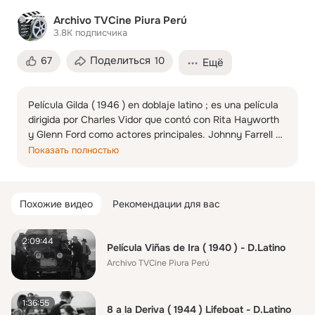
Archivo TVCine Piura Perú
3.8K
подписчика
Поделиться
67
10
Ещё
Película Gilda ( 1946 ) en doblaje latino ; es una película 
dirigida por Charles Vidor que contó con Rita Hayworth 
y Glenn Ford como actores principales. Johnny Farrell 
(Glenn Ford) es un jugador estadounidense de poca 
Показать полностью
monta que acaba de llegar a Buenos Aires (Argentina) y 
es rescatado de un intento de asalto por Ballin Mundson 
(George Macready), el propietario de un casino que 
Похожие видео
Рекомендации для вас
decide convertirle en su mano derecha. Cuando Farrell 
descubre que su patrón está casado con Gilda (Rita 
Hayworth), una antigua amante de Johnny a la que 
2:09:44
Película Viñas de Ira ( 1940 ) - D.Latino
acabó odiando, todo se complica. Y más aún cuando, de 
Archivo TVCine Piura Perú
repente, Mundson desaparece.
1:36:55
8 a la Deriva ( 1944 ) Lifeboat - D.Latino