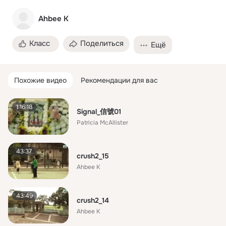
Ahbee K
Класс
Поделиться
Ещё
Похожие видео
Рекомендации для вас
1:16:18
Signal_信號01
Patricia McAllister
43:37
crush2_15
Ahbee K
43:49
crush2_14
Ahbee K