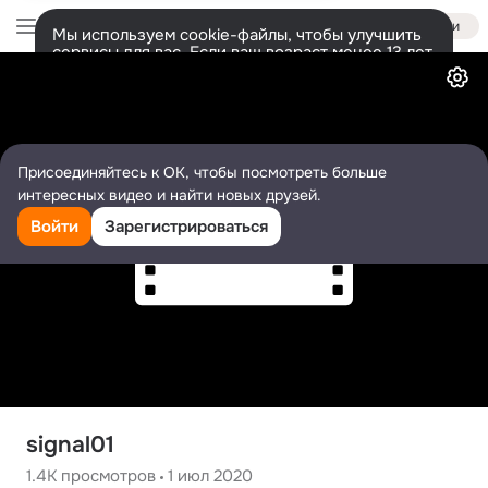
Войти
Мы используем cookie-файлы, чтобы улучшить
сервисы для вас. Если ваш возраст менее 13 лет,
Видео
настроить cookie-файлы должен ваш законный
представитель.
Больше информации
Разрешить все
Настроить
Присоединяйтесь к ОК, чтобы посмотреть больше
интересных видео и найти новых друзей.
Войти
Зарегистрироваться
signal01
1.4K
просмотров
1 июл 2020