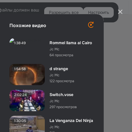
Войти
e-файлы должен ваш
Разрешить все
Настроить
Правая
Похожие видео
колонка
Rommel llama al Cairo
1:38:49
Jc Mc
64 просмотра
d strange
1:54:58
Jc Mc
122 просмотра
Switch.vose
2:02:24
Jc Mc
297 просмотров
La Venganza Del Ninja
1:30:05
Jc Mc