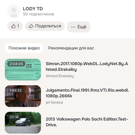
LODY TD
50
подписчиков
Поделиться
1
Ещё
Похожие видео
Рекомендации для вас
Simran.2017.1080p.WebDL.LodyNet.By.A
2:04:05
hmed.Elrakaiby
Ahmed Elrakaiby
Julgamento.Final.1991.Rmz.VTI.Rio.webdl.
1:49:33
1080p.2666k
jef ferreira
20:18
2013 Volkswagen Polo Sochi Edition.Test-
Drive.