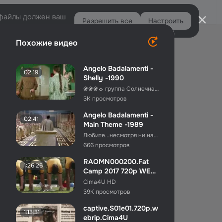
Войти
e-файлы должен ваш
Разрешить все
Настроить
Правая
Похожие видео
колонка
Angelo Badalamenti -
02:19
Shelly -1990
❀❀❀☼ группа Солнечная....˙☼❀❀❀ Wᵉᴵᵓᵒᵐ
3K просмотров
Angelo Badalamenti -
02:41
Main Theme -1989
Любите...несмотря ни на что...
666 просмотров
RAOMN000200.Fat
1:26:26
Camp 2017 720p WEB-
DL.Cima4U
Cima4U HD
39K просмотров
captive.S01e01.720p.w
1:13:31
ebrip.Cima4U