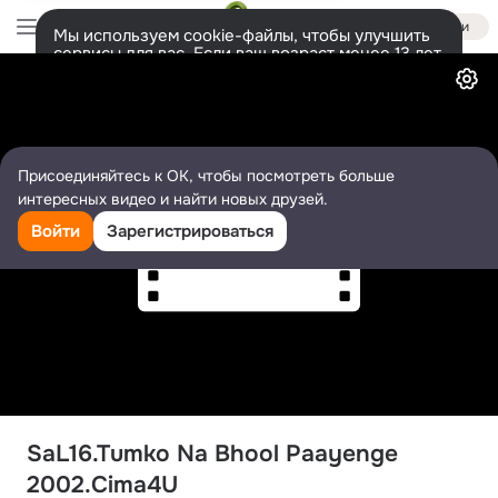
Войти
Мы используем cookie-файлы, чтобы улучшить
сервисы для вас. Если ваш возраст менее 13 лет,
Видео
настроить cookie-файлы должен ваш законный
представитель.
Больше информации
Разрешить все
Настроить
Присоединяйтесь к ОК, чтобы посмотреть больше
интересных видео и найти новых друзей.
Войти
Зарегистрироваться
SaL16.Tumko Na Bhool Paayenge 
2002.Cima4U