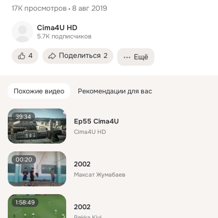
17K
просмотров
8 авг 2019
Cima4U HD
5.7K
подписчиков
Поделиться
4
2
Ещё
Похожие видео
Рекомендации для вас
39:34
Ep55 Cima4U
Cima4U HD
00:20
2002
Максат Жумабаев
1:58:49
2002
Pekka Kivi