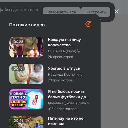
Войти
e-файлы должен ваш
Разрешить все
Настроить
Правая
Похожие видео
колонка
Каждую пятницу
00:28
количество
довольных жизнью
ОКСАНКА (Лиса) 🦊
людей увеличивает...
2K просмотров
Убегаю в отпуск
00:10
Надежда Костюнина
70 просмотров
Я не боюсь носить
05:46
белые футболки даже
в жаркую погоду.
Марина Жукова, Домохозяйка, Эксперт, Блогер
Покаж...
106K просмотров
Пятницу не кто не
00:46
отменял