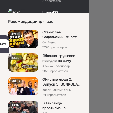
2 просмотра
browat77
40:42
Brandon Ly
Рекомендации для вас
3 просмотра
Станислав
09:01
madam10
43:44
Садальский! 75 лет!
Brandon Ly
ОК Видео
ься
4 просмотра
170K просмотров
Яблочно-грушевое
mdadm08
43:43
00:50
повидло на зиму
Brandon Ly
Алёнка Краснодар
5 просмотров
282K просмотров
browat79
43:12
ОКнутые люди 2.
48:47
Выпуск 3. ВОЛКОВА
Brandon Ly
и ЧЕХОВА против
5 просмотров
Хобби каждый день
ГАВРИЛИНО...
16M просмотров
chomrov21
31:13
В Таиланде
00:17
Brandon Ly
простились с
7 просмотров
убитыми россиянами