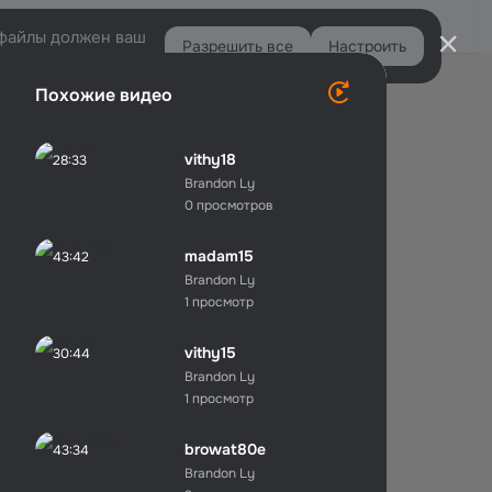
Войти
e-файлы должен ваш
Разрешить все
Настроить
Правая
Похожие видео
колонка
vithy18
28:33
Brandon Ly
0 просмотров
madam15
43:42
Brandon Ly
1 просмотр
vithy15
30:44
Brandon Ly
1 просмотр
browat80e
43:34
Brandon Ly