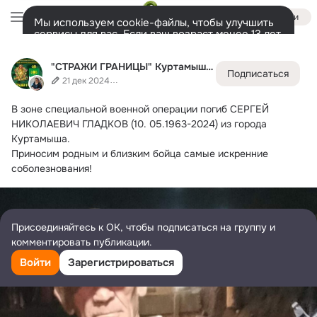
Войти
Мы используем cookie-файлы, чтобы улучшить
сервисы для вас. Если ваш возраст менее 13 лет,
настроить cookie-файлы должен ваш законный
"СТРАЖИ ГРАНИЦЫ" Куртамышского района
представитель.
Больше информации
"СТРАЖИ ГРАНИЦЫ" Куртамышского района
Подписаться
Разрешить все
Настроить
Лента
Участники
Темы
Фото
Ещё
7.7K
7.6K
62K
21 дек 2024
В зоне специальной военной операции погиб СЕРГЕЙ 
Дополнительная
колонка
Всё
7 625
Обсуждаемые
НИКОЛАЕВИЧ ГЛАДКОВ (10.
 05.1963-2024) из города 
Куртамыша.
Приносим родным и близким бойца самые искренние 
соболезнования!
Присоединяйтесь к ОК, чтобы подписаться на группу и
комментировать публикации.
Войти
Зарегистрироваться