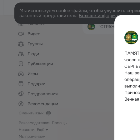
Мы используем cookie-файлы, чтобы улучшить сервис
законный представитель.
Больше информации
Левая
Главная
колонка
"СТРАЖИ ГРАНИЦЫ" Куртамышско
Видео
Группы
ПАМЯТ
Люди
часов 
Публикации
СЕРГЕ
Наш зе
Игры
операц
Подарки
выполн
Принос
Поздравления
Вечная
Рекомендации
Сменить язык
Рекламодателям
Помощь
Новости
Ещё
Мы применяем