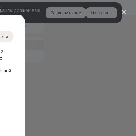
Войти
e-файлы должен ваш
Разрешить все
Настроить
Правая
Подарки
колонка
44
ться
ная
4
2 
емые
 
нной 