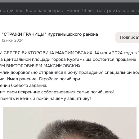
ы для вас. Если ваш возраст менее 13 лет, настроить cooki
го района
Лента
Участники
Темы
Фото
Видео
7.7K
7.6K
62K
6
"СТРАЖИ ГРАНИЦЫ" Куртамышского района
Подписа
12 июн 2024
Дополнитель
колонка
Всё
7 62
И СЕРГЕЯ ВИКТОРОВИЧА МАКСИМОВСКИХ.
 14 июня 2024 года в 1
Обсужда
на центральной площади города Куртамыша состоится прощание  с
ЕМ ВИКТОРОВИЧЕМ МАКСИМОВСКИХ.
мляк добровольно отправился в зону проведения специальной вое
ии. Имел ранение. Геройски погиб при
ении боевого задания.
им свои искренние соболезнования семье погибшего!
 память и вечный покой нашему защитнику!