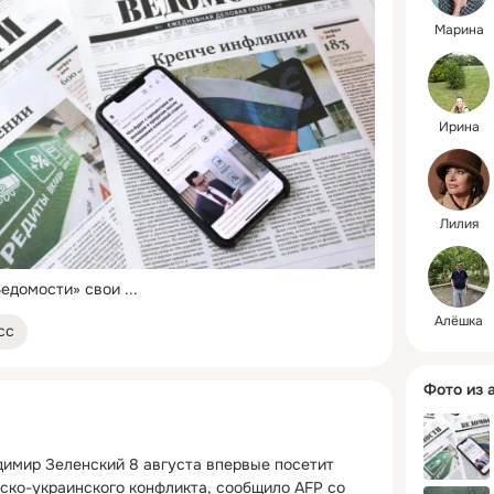
Марина
Ирина
Лилия
Ведомости» свои
 ...
Алёшка
сс
Фото из 
имир Зеленский 8 августа впервые посетит 
ско-украинского конфликта, сообщило AFP со 