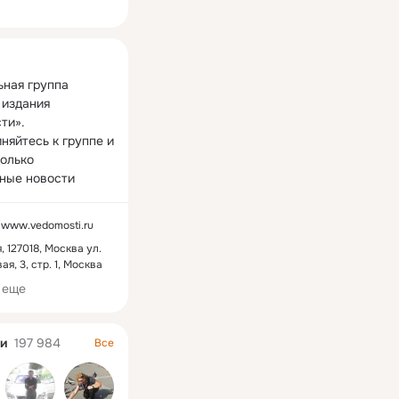
ная
ная группа 
издания 
и». 
яйтесь к группе и 
олько 
01:25
01:11
ные новости
Путин об ударе «Орешником» по Украине: открою вам военную тайну
Почему Россия боится заглядывать в будущее
//www.vedomosti.ru
3 647 просмотров
1 328 просм
, 127018, Москва ул.
ая, 3, стр. 1, Москва
 еще
и
197 984
Все