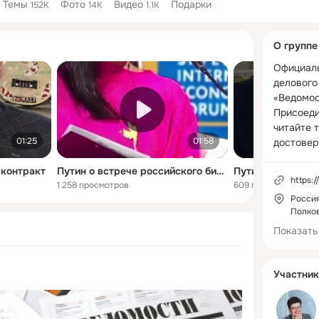
Темы
Фото
Видео
Подарки
152K
14K
1.1K
Дополнитель
О группе
колонка
Официаль
делового 
«Ведомост
Присоедин
читайте т
01:25
01:58
достовер
 контракт
Путин о встрече российского бизнесмена с Зеленским
https:
1 258 просмотров
609 просмотров
Россия
Полков
Показать
Участник