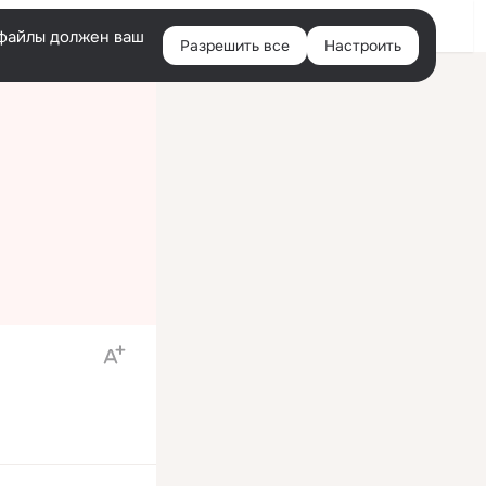
Войти
e-файлы должен ваш
Разрешить все
Настроить
Правая
колонка