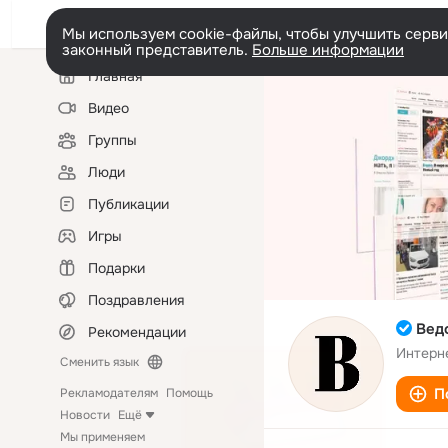
Мы используем cookie-файлы, чтобы улучшить сервис
законный представитель.
Больше информации
Левая
Главная
колонка
Видео
Группы
Люди
Публикации
Игры
Подарки
Поздравления
Вед
Рекомендации
Интерн
Сменить язык
П
Рекламодателям
Помощь
Новости
Ещё
Мы применяем