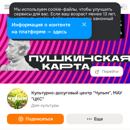
Войти
Мы используем cookie-файлы, чтобы улучшить
сервисы для вас. Если ваш возраст менее 13 лет,
настроить cookie-файлы должен ваш законный
представитель.
Больше информации
Информация о контенте
Разрешить все
Настроить
на платформе — здесь
Перейти
Культурно-досуговый центр "Чулым", МАУ
"ЦКС"
Дом культуры
Подписаться
Еще