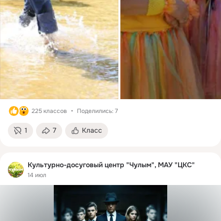
225 классов
Поделились: 7
1
7
Класс
Культурно-досуговый центр "Чулым", МАУ "ЦКС"
14 июл