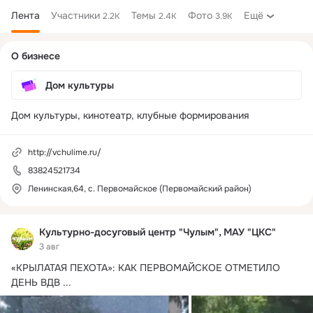
Лента
Участники
Темы
Фото
Ещё
2.2K
2.4K
3.9K
Дополнительная
О бизнесе
колонка
Дом культуры
Дом культуры, кинотеатр, клубные формирования
http://vchulime.ru/
83824521734
Ленинская,64, с. Первомайское (Первомайский район)
Культурно-досуговый центр "Чулым", МАУ "ЦКС"
3 авг
«КРЫЛАТАЯ ПЕХОТА»: КАК ПЕРВОМАЙСКОЕ ОТМЕТИЛО 
ДЕНЬ ВДВ
 ...