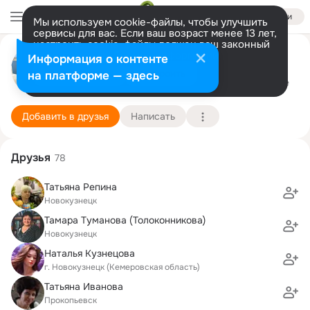
Войти
Мы используем cookie-файлы, чтобы улучшить
сервисы для вас. Если ваш возраст менее 13 лет,
настроить cookie-файлы должен ваш законный
представитель.
Больше информации
Виктория Бурцева
Информация о контенте
Разрешить все
Настроить
на платформе — здесь
Санкт-Петербург
12 ноября
Подробнее
Добавить в друзья
Написать
Друзья
78
Татьяна Репина
Новокузнецк
Тамара Туманова (Толоконникова)
Новокузнецк
Наталья Кузнецова
г. Новокузнецк (Кемеровская область)
Татьяна Иванова
Прокопьевск