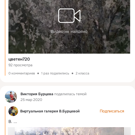
Видео не найдено
цветен720
92 просмотра
0 комментариев
1 раз поделились
2 класса
Фид
Виктория Бурцева
поделилась темой
25 мар 2020
Подписаться
Виртуальная галерея В.Бурцевой
В.
 ...