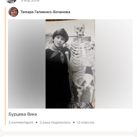
5 апр 2019
Тамара Гапиенко-Бочанова
Бурцева Вика
2 комментария
2 раза поделились
12 классов