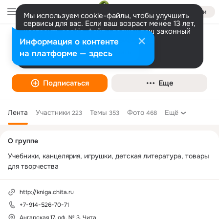
Войти
Мы используем cookie-файлы, чтобы улучшить
сервисы для вас. Если ваш возраст менее 13 лет,
настроить cookie-файлы должен ваш законный
представитель.
ТС "Ваша книга" ООО "БИБЛИОТЕЧНЫЙ
Больше информации
Информация о контенте
КОЛЛЕКТОР"
Разрешить все
Настроить
на платформе — здесь
Товары и магазины
Подписаться
Еще
Лента
Участники
Темы
Фото
Ещё
223
353
468
Дополнительная
О группе
колонка
Учебники, канцелярия, игрушки, детская литература, товары 
для творчества
http://kniga.chita.ru
+7-914-526-70-71
Ангарская 17, оф. № 3, Чита