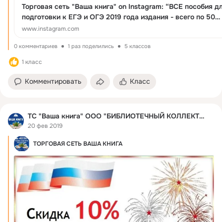
Торговая сеть "Ваша книга" on Instagram: “ВСЕ пособия д
подготовки к ЕГЭ и ОГЭ 2019 года издания - всего по 50
рублей!!! — ТС ВАША КНИГА — ул.Ангарская,17
www.instagram.com
мкр.Царский,3”
0 комментариев
1 раз поделились
5 классов
1 класс
Комментировать
Класс
ТС "Ваша книга" ООО "БИБЛИОТЕЧНЫЙ КОЛЛЕКТОР"
20 фев 2019
ТОРГОВАЯ СЕТЬ ВАША КНИГА