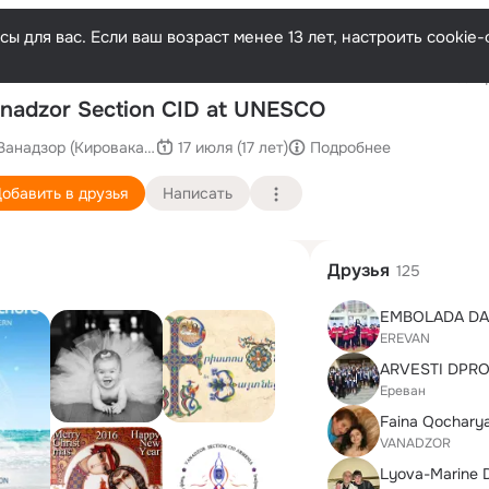
ы для вас. Если ваш возраст менее 13 лет, настроить cooki
Послед
nadzor Section CID at UNESCO
Ванадзор (Кировакан)
17 июля (17 лет)
Подробнее
обавить в друзья
Написать
Друзья
125
EMBOLADA DA
EREVAN
ARVESTI DPR
Ереван
Faina Qochary
VANADZOR
Lyova-Marine 