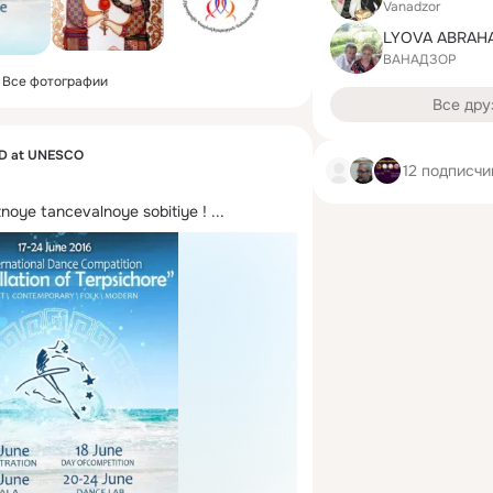
Vanadzor
LYOVA ABRAH
ВАНАДЗОР
Все фотографии
Все дру
ID at UNESCO
12 подписчи
noye tancevalnoye sobitiye !
 ...