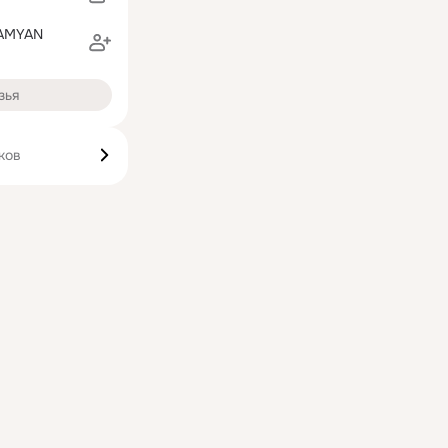
AMYAN
зья
ков