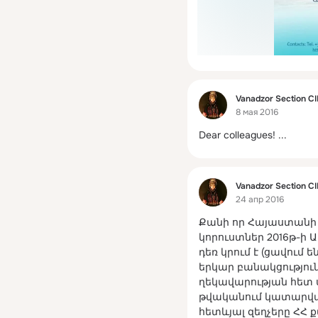
Фид
Vanadzor Section C
8 мая 2016
Dear colleagues!
 ...
Фид
Vanadzor Section C
24 апр 2016
Քանի որ Հայաստանի 
կորուստներ 2016թ-ի
դեռ կրում է (ցավում 
երկար բանակցությունն
ղեկավարության հետ ս
թվականում կատարված
հետևյալ զեղչերը ՀՀ