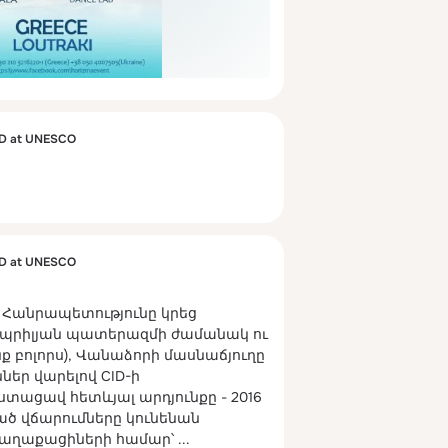
ID at UNESCO
ID at UNESCO
Հանրապետությունը կրեց 
 Ապրիլյան պատերազմի ժամանակ ու 
ենք բոլորս), Վանաձորի մասնաճյուղը 
եր վարելով CID-ի 
տացավ հետևյալ արդյունքը - 2016 
 վճարումները կունենան 
 քաղաքացիների համար՝
 ...