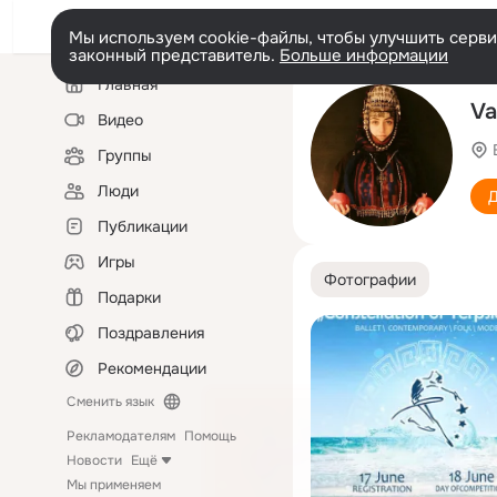
Мы используем cookie-файлы, чтобы улучшить сервис
законный представитель.
Больше информации
Левая
Главная
колонка
Va
Видео
Группы
Люди
Д
Публикации
Игры
Фотографии
Подарки
Поздравления
Рекомендации
Сменить язык
Рекламодателям
Помощь
Новости
Ещё
Мы применяем