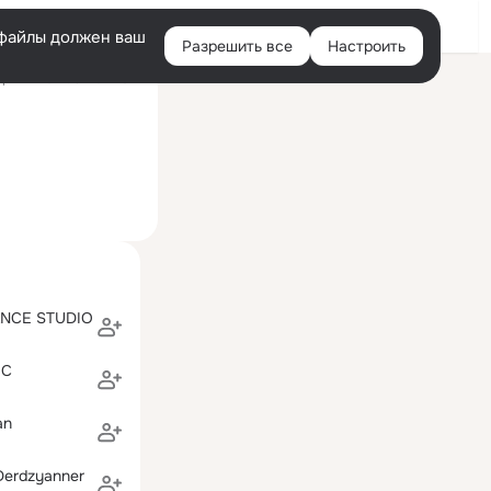
Войти
e-файлы должен ваш
Разрешить все
Настроить
Правая
ний визит: 3 июн 2017
колонка
NCE STUDIO
OC
an
Derdzyanner