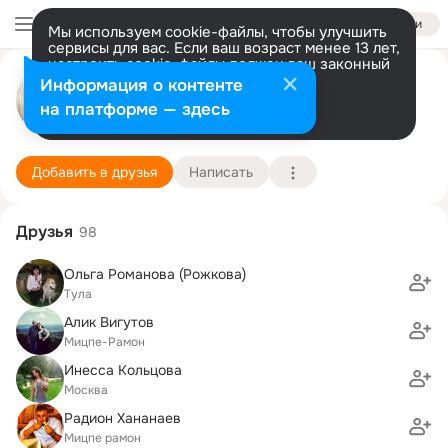
Войти
Мы используем cookie-файлы, чтобы улучшить
сервисы для вас. Если ваш возраст менее 13 лет,
настроить cookie-файлы должен ваш законный
Валерия Стрыгина
представитель.
Больше информации
Информация о контенте
Разрешить все
Настроить
на платформе — здесь
Москва
15 апреля (37 лет)
Реальная гимназия
Подробнее
Добавить в друзья
Написать
Друзья
98
Ольга Романова (Рожкова)
Тула
Алик Вигутов
Мицпе-Рамон
Инесса Кольцова
Москва
Радион Хананаев
Мицпе рамон