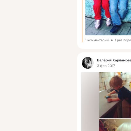
1 комментарий
1 раз под
Фид
Валерия Харламова
3 фев 2017