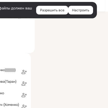
Войти
e-файлы должен ваш
Разрешить все
Настроить
Правая
ий визит: 18 дек 2023
колонка
)))))))))))
ва(Таран)
нко
н (Хоменко)