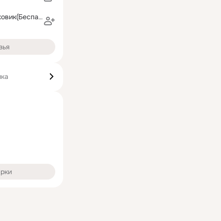
Светлана Ольховик(Беспалая)
зья
ика
арки