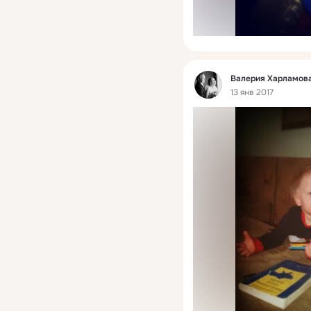
Фид
Валерия Харламова
13 янв 2017