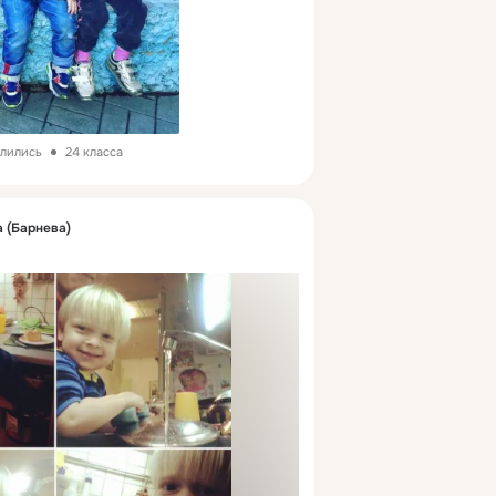
елились
24 класса
 (Барнева)