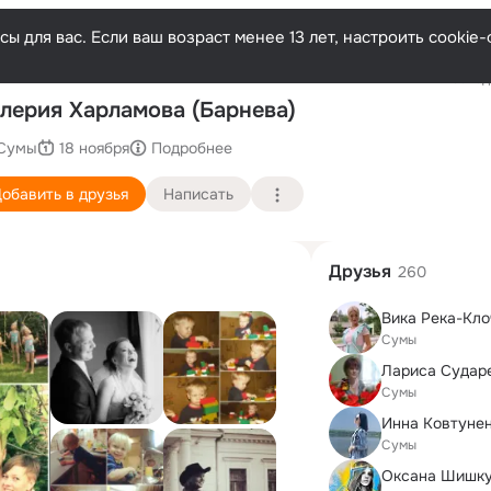
ы для вас. Если ваш возраст менее 13 лет, настроить cooki
Последн
лерия Харламова (Барнева)
Сумы
18 ноября
Подробнее
обавить в друзья
Написать
Друзья
260
Вика Река-Клочко
Сумы
Лариса Сударе
Сумы
Инна Ковтуне
Сумы
Оксана Шишку