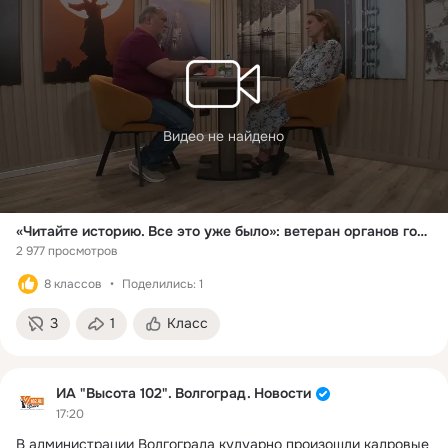
Видео не найдено
«Читайте историю. Все это уже было»: ветеран органов госбезопасности - о причинах массовых атак на Wildberries
2 977 просмотров
8 классов
Поделились: 1
3
1
Класс
ИА "Высота 102". Волгоград. Новости
17:20
В администрации Волгограда кулуарно произошли кадровые 