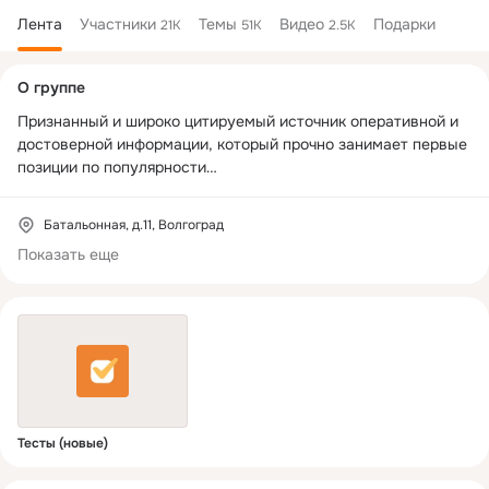
Лента
Участники
Темы
Видео
Подарки
21K
51K
2.5K
Дополнительная
О группе
колонка
Признанный и широко цитируемый источник оперативной и 
достоверной информации, который прочно занимает первые 
позиции по популярности

 среди новостных сайтов Волгоградской области.

Батальонная, д.11, Волгоград
Есть новости или интересные темы?

Показать еще
Пишите нам в Тг или МАХ  8937-55-66-102

https://vk.com/v102ru
https://ok.ru/v102ru
Телеграмм канал информационного  агентства "Высота  102" 
- 
https://t.me/infoV102ru
.

Тесты (новые)
Сведения о регистрации группы в Роскомнадзоре: 