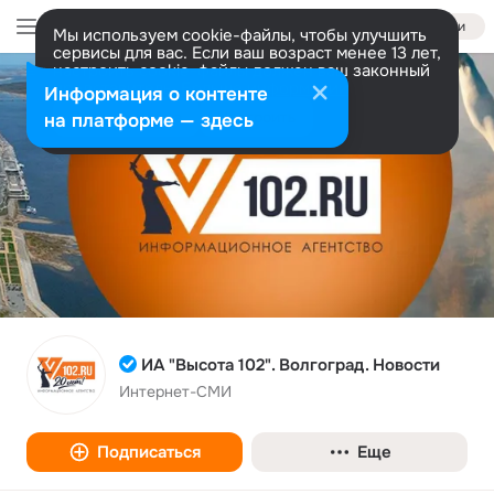
Войти
Мы используем cookie-файлы, чтобы улучшить
сервисы для вас. Если ваш возраст менее 13 лет,
настроить cookie-файлы должен ваш законный
представитель.
Больше информации
Информация о контенте
Разрешить все
Настроить
на платформе — здесь
ИА "Высота 102". Волгоград. Новости
Интернет-СМИ
Подписаться
Еще