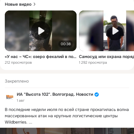
Новые видео
https://knd.gov.ru/license?
id=678656b7fe9f431615fea2b1&registryType=bloggersPermissio
n
00:38
«У нас – ЧС»: озеро фекалий в подвале травит жителей дома под Волгоградом
212 просмотров
1 292 просмотра
Закреплено
ИА "Высота 102". Волгоград. Новости
1 авг
В последние недели июля по всей стране прокатилась волна 
массированных атак на крупные логистические центры 
Wildberries.
 ...