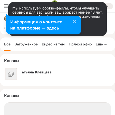
Войти
Мы используем cookie-файлы, чтобы улучшить
сервисы для вас. Если ваш возраст менее 13 лет,
настроить cookie-файлы должен ваш законный
Усадьба Дубровицы
представитель.
Больше информации
Информация о контенте
Разрешить все
Настроить
на платформе — здесь
Лента
Участники
Темы
Фото
Ещё
7.1K
946
8.1K
Дополнительная
колонка
Всё
Загруженное
Видео из тем
Прямой эфир
Ещё
Каналы
Татьяна Клевцева
Каналы