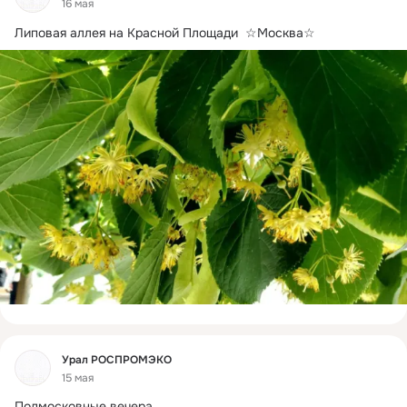
16 мая
Липовая аллея на Красной Площади  ☆Москва☆
Фид
Урал РОСПРОМЭКО
15 мая
Подмосковные вечера.....