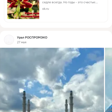
седле всегда. Но годы - это счастье:
Любовь, успех, мой сын, Пусть дождь и
ok.ru
град, ненастье - Но сердце греет жизнь-
рубин. Несметное богатство - Твои
друзья, дела И все твое пространство,
Что жизнь тебе дала... Быть благодарной
надо За все, за все тепло, Пусть хватит
нам на все заряда И пусть в душе всегда
Фид
Урал РОСПРОМЭКО
- СВЕТЛО!
27 мая