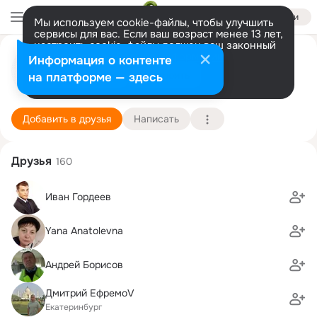
Войти
Мы используем cookie-файлы, чтобы улучшить
сервисы для вас. Если ваш возраст менее 13 лет,
настроить cookie-файлы должен ваш законный
представитель.
Больше информации
Урал РОСПРОМЭКО
Информация о контенте
GIF
Разрешить все
Настроить
на платформе — здесь
Екатеринбург
15 апреля
Подробнее
Добавить в друзья
Написать
Друзья
160
Иван Гордеев
Yana Anatolevna
Андрей Борисов
Дмитрий ЕфремоV
Екатеринбург