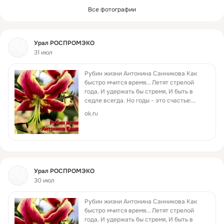
Все фотографии
Фид
Урал РОСПРОМЭКО
31 июл
Рубин жизни Антонина Санникова Как
быстро мчится время... Летят стрелой
года, И удержать бы стремя, И быть в
седле всегда. Но годы - это счастье:
Любовь, успех, мой сын, Пусть дождь и
ok.ru
град, ненастье - Но сердце греет жизнь-
рубин. Несметное богатство - Твои
друзья, дела И все твое пространство,
Что жизнь тебе дала... Быть благодарной
надо За все, за все тепло, Пусть хватит
нам на все заряда И пусть в душе всегда
Фид
Урал РОСПРОМЭКО
- СВЕТЛО!
30 июл
Рубин жизни Антонина Санникова Как
быстро мчится время... Летят стрелой
года, И удержать бы стремя, И быть в