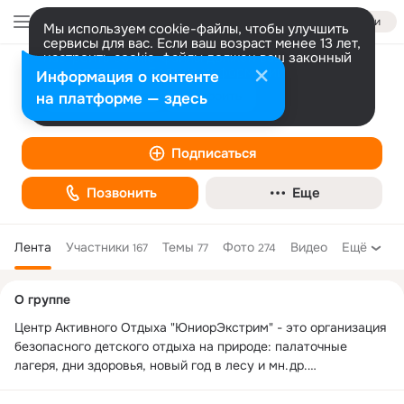
Войти
Мы используем cookie-файлы, чтобы улучшить
сервисы для вас. Если ваш возраст менее 13 лет,
настроить cookie-файлы должен ваш законный
представитель.
Центр Активного Отдыха "Юниор
Больше информации
Информация о контенте
Экстрим"
Разрешить все
Настроить
на платформе — здесь
Экскурсии, туры
Подписаться
Позвонить
Еще
Лента
Участники
Темы
Фото
Видео
Ещё
167
77
274
Дополнительная
О группе
колонка
Центр Активного Отдыха "ЮниорЭкстрим" - это организация 
безопасного детского отдыха на природе: палаточные 
лагеря, дни здоровья, новый год в лесу и мн.др.

По вопросам организации и бронирования праздничных 
мероприятий, звоните: 21-41-55 или 8 (924) 670-82-92 