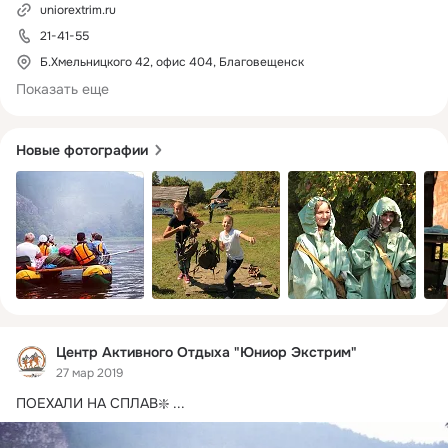
uniorextrim.ru
21-41-55
uniorextrim.ru
Б.Хмельницкого 42, офис 404, Благовещенск
Показать еще
Новые фотографии
Центр Активного Отдыха "Юниор Экстрим"
27 мар 2019
ПОЕХАЛИ НА СПЛАВ❇️
 ...