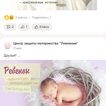
3 класса
Поделились: 1
2
1
Класс
Центр защиты материнства "Умиление"
17 июл
Друзья‼
 ...