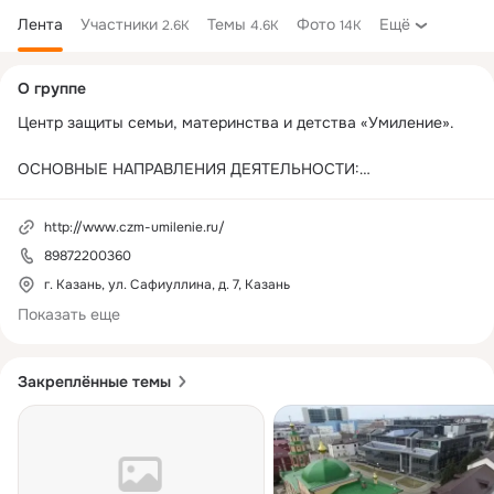
Лента
Участники
Темы
Фото
Ещё
2.6K
4.6K
14K
Дополнительная
О группе
колонка
Центр защиты семьи, материнства и детства «Умиление».

ОСНОВНЫЕ НАПРАВЛЕНИЯ ДЕЯТЕЛЬНОСТИ:

- Защита жизни, семьи, материнства и детства;

http://www.czm-umilenie.ru/
- Содействие укреплению престижа и роли семьи в 
89872200360
обществе;

- Оказание всесторонней поддержки беременным в 
г. Казань, ул. Сафиуллина, д. 7, Казань
кризисной ситуации, матерям-одиночкам, многодетным и 
Показать еще
малоимущим семьям.

Наши реквизиты здесь: 
https://www.czm-umilenie.ru/about-
Закреплённые темы
us/nashi-rekvisitu.html