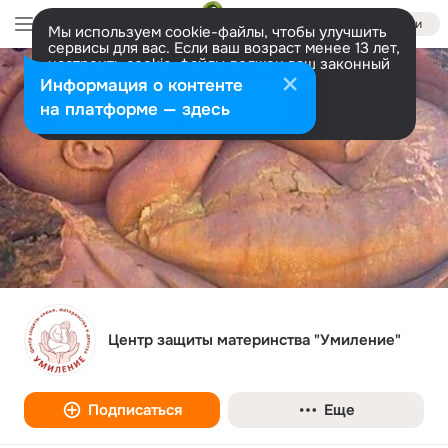
Войти
Мы используем cookie-файлы, чтобы улучшить
сервисы для вас. Если ваш возраст менее 13 лет,
настроить cookie-файлы должен ваш законный
представитель.
Больше информации
Информация о контенте
Разрешить все
Настроить
на платформе — здесь
Центр защиты материнства "Умиление"
Подписаться
Еще