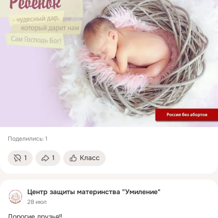
Поделились: 1
1
1
Класс
Центр защиты материнства "Умиление"
28 июл
Дорогие друзья‼
 ...