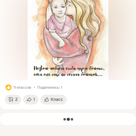
11 классов
Поделились: 1
2
1
Класс
загрузка