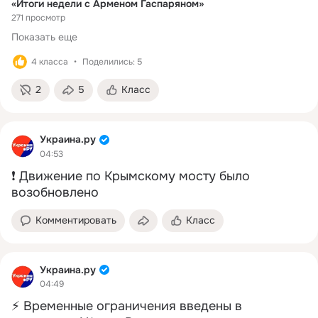
«Итоги недели с Арменом Гаспаряном»
террористами и запрещены
271 просмотр
РФ
Показать еще
4 класса
Поделились: 5
2
5
Класс
Украина.ру
04:53
❗️ Движение по Крымскому мосту было 
возобновлено
Комментировать
Класс
Украина.ру
04:49
⚡️ Временные ограничения введены в 