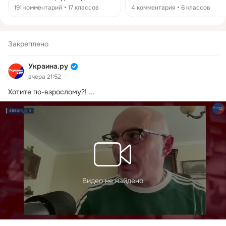
стоял памятник Ленину,
разгромили бандеровский
191 комментарий
17 классов
4 комментария
6 классов
появился мурал, на котором
мемориал Место поклонения
изображены Шухевич и
бандеровцев находится в
Коновалец
урочище Белосток у села
Лиски (Лески) Люблинского
Закреплено
воеводства, — пишет
(https://t.me/NSDVKharkove
Украина.ру
54457) «На самом деле в
вчера 21:52
Харькове». Это могила
упырей из Украинской
Хотите по-взрослому?!
 ...
повстанческой армии (УПА)
ликвидированных НКВД 26
февраля 1946 года.
Бандеровское посольство
возмущено. Украинская
сторона заявила, что
осквернение мест памяти
неприемлемо, а места
захоронений должны быть
вне политических споров.
Видео не найдено
Это говорят люди,
ежедневно уничтожающие
памятники и мемориальные
доски во всех украинских
городах? * — признаны