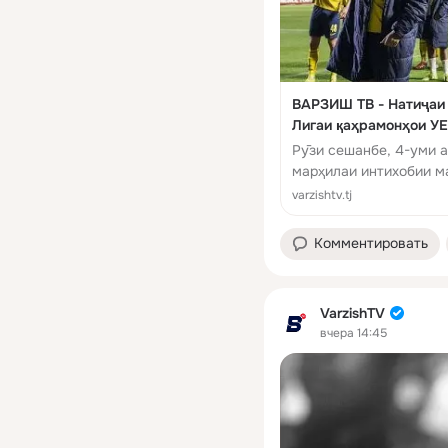
ВАРЗИШ ТВ - Натиҷаи
Лигаи қаҳрамонҳои У
Рӯзи сешанбе, 4-уми а
марҳилаи интихобии м
баргузор шуд.
varzishtv.tj
Комментировать
VarzishTV
вчера 14:45