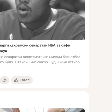
арги қаҳрамони секаратаи НБА аз сафи
 шуд
ни секаратаи Ассотсиатсияи миллии баскетбол
аго Булз” Стейси Кинг ошкор шуд. Тибқи иттилои
 ки бо такя ба ...
Класс