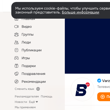
Мы используем cookie-файлы, чтобы улучшить сервис
законный представитель.
Больше информации
Левая
Главная
колонка
Видео
Группы
Люди
Публикации
Игры
Подарки
Поздравления
Var
Рекомендации
Телеви
Сменить язык
П
Рекламодателям
Помощь
Новости
Ещё
Мы применяем