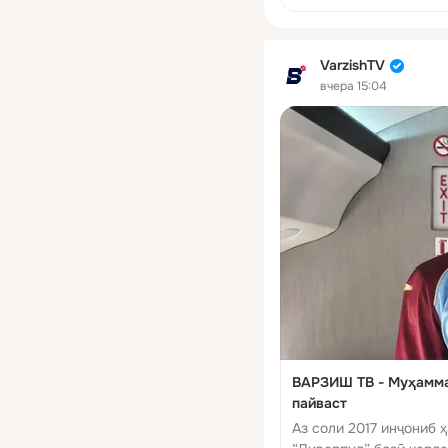
VarzishTV
вчера 15:04
ВАРЗИШ ТВ - Муҳамма
пайваст
Аз соли 2017 инҷониб 