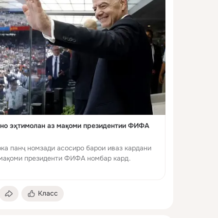
но эҳтимолан аз мақоми президентии ФИФА
ка панҷ номзади асосиро барои иваз кардани
мақоми президенти ФИФА номбар кард.
Класс