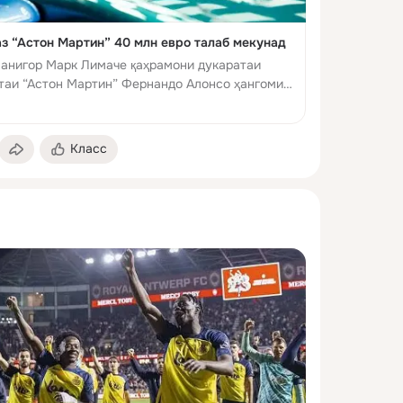
з “Астон Мартин” 40 млн евро талаб мекунад
манигор Марк Лимаче қаҳрамони дукаратаи
стаи “Астон Мартин” Фернандо Алонсо ҳангоми
о дастаи бритониёӣ ба афзоиши маош умед
Класс