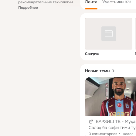
Лента
Участники
рекомендательные технологии
87K
Подробнее
Санҷиш
Новые темы
ВАРЗИШ ТВ - Муҳ
Салоҳ ба сафи тими т
“Трабзонспор” пайвас
0 комментариев
1 класс