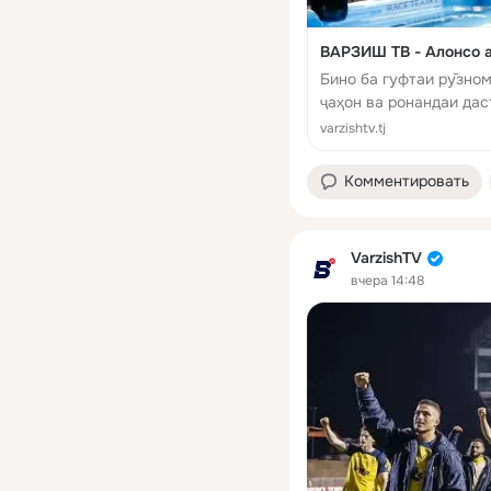
ВАРЗИШ ТВ - Алонсо а
Бино ба гуфтаи рӯзно
ҷаҳон ва ронандаи да
тамдиди шартномааш б
varzishtv.tj
мебандад.
Комментировать
VarzishTV
вчера 14:48