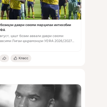
 бозиҳои даври сеюми марҳилаи интихобии
ЕФА
вгуст, ҳашт бозии аввали даври сеюми
авсими Лигаи қаҳрамонҳои УЕФА 2026/2027
Класс