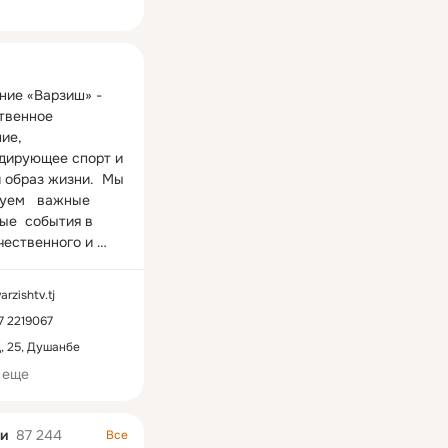
ная
ние «Варзиш» - 
твенное 
ие, 
дирующее спорт и 
 образ жизни.  Мы 
уем   важные 
ые  события в 
чественного и 
ого спорта, 
аналитические  и 
arzishtv.tj
тельные 
7 2219067
ы, 
альные фильмы и 
, 25, Душанбе
онные очерки.
 еще
тиҷаи
ВАРЗИШ ТВ - Сабаби
ВАРЗИШ ТВ - 
и
марги қаҳрамони секаратаи
эҳтимолан аз мақ
и
87 244
Все
 Лигаи
НБА аз сафи “Чикаго Булз”
президентии ФИФ
ссов
0 комментариев
0 классов
0 комментариев
0 