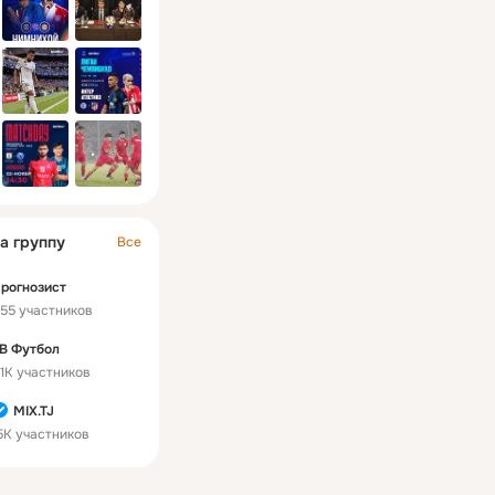
а группу
Все
рогнозист
55 участников
В Футбол
1K участников
MIX.TJ
5K участников