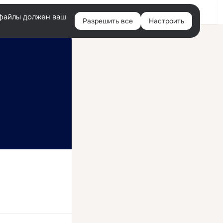
Войти
e-файлы должен ваш
Разрешить все
Настроить
Правая
колонка