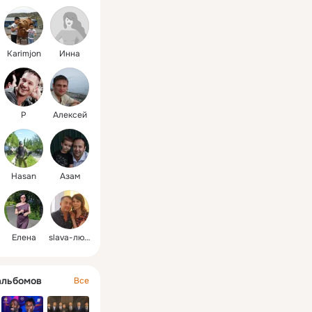
маълум шуд
меравад
Karimjon
Инна
Р
Алексей
Hasan
Азам
Елена
slava-люда
альбомов
Все