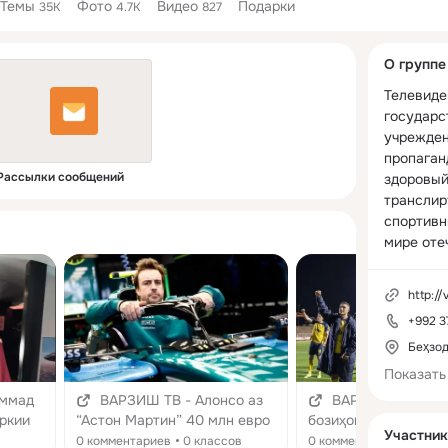
Темы
Фото
Видео
Подарки
35K
4.7K
827
Дополнитель
О группе
колонка
Телевиде
государс
учрежден
пропаган
Рассылки сообщений
здоровый
транслир
спортивн
мире оте
зарубежн
новости, 
http://v
развлека
+992 3
программ
документ
Беҳзод
телевизи
Показать
аммад
ВАРЗИШ ТВ - Алонсо аз
ВАРЗИШ ТВ - На
уркии
“Астон Мартин” 40 млн евро
бозиҳои даври сеюм
Участник
т
талаб мекунад
марҳилаи интихобии
0 комментариев
0 классов
0 комментариев
0 кла