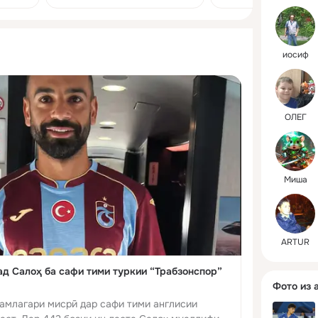
қаҳрамонҳои УЕФА
иосиф
ОЛЕГ
Миша
ARTUR
д Салоҳ ба сафи тими туркии “Трабзонспор”
Фото из 
ҳамлагари мисрӣ дар сафи тими англисии