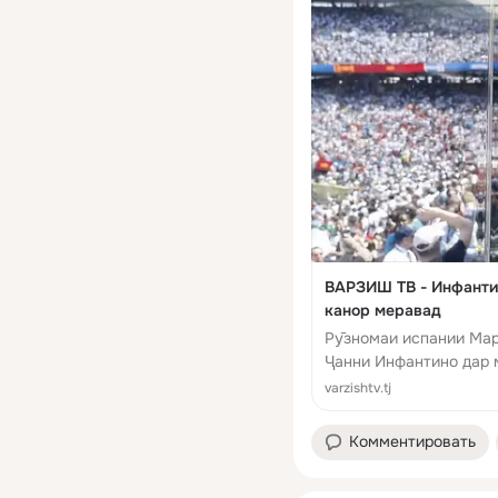
ВАРЗИШ ТВ - Инфанти
канор меравад
Рӯзномаи испании Мар
Ҷанни Инфантино дар 
varzishtv.tj
Комментировать