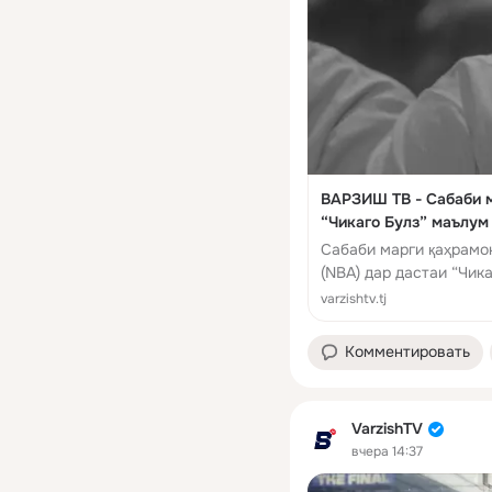
ВАРЗИШ ТВ - Сабаби м
“Чикаго Булз” маълум
Сабаби марги қаҳрамо
(NBA) дар дастаи “Чик
нашрияи California Post,
varzishtv.tj
Комментировать
VarzishTV
вчера 14:37