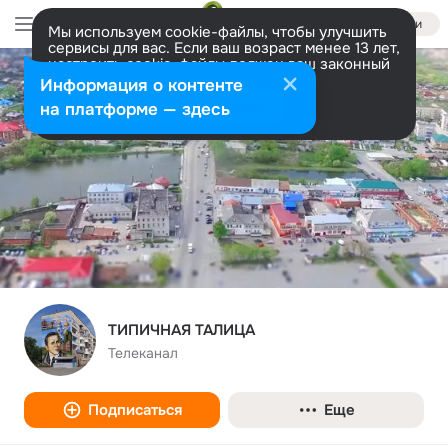
Войти
Мы используем cookie-файлы, чтобы улучшить
сервисы для вас. Если ваш возраст менее 13 лет,
настроить cookie-файлы должен ваш законный
представитель.
Больше информации
Информация о контенте
Разрешить все
Настроить
на платформе — здесь
ТИПИЧНАЯ ТАЛИЦА
Телеканал
Подписаться
Еще