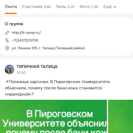
Лента
Участники
Темы
Фото
Ещё
5.6K
5.2K
2.9K
Дополнительная
О группе
колонка
http://6-kanal.ru/
+7(34371)25700
ул. Ленина 105, г. Талица (Талицкий район)
ТИПИЧНАЯ ТАЛИЦА
10:00
📌Полезные карточки: В Пироговском Университете 
объяснили, почему после бани кожа становится 
«мраморной»?