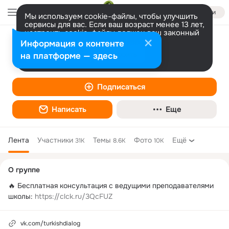
Войти
Мы используем cookie-файлы, чтобы улучшить
сервисы для вас. Если ваш возраст менее 13 лет,
настроить cookie-файлы должен ваш законный
представитель.
Больше информации
Информация о контенте
Турецкий язык с курсами "Диалог".
Разрешить все
Настроить
на платформе — здесь
Языковая школа
Подписаться
Написать
Еще
Лента
Участники
Темы
Фото
Ещё
31K
8.6K
10K
Дополнительная
О группе
колонка
🔥 Бесплатная консультация с ведущими преподавателями 
школы: 
https://clck.ru/3QcFUZ
vk.com/turkishdialog