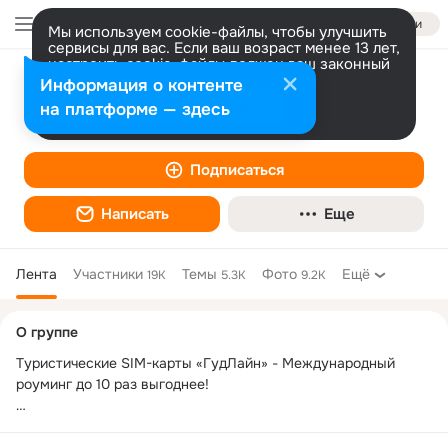
Войти
Мы используем cookie-файлы, чтобы улучшить
сервисы для вас. Если ваш возраст менее 13 лет,
настроить cookie-файлы должен ваш законный
представитель.
Больше информации
Информация о контенте
«ГудЛайн» - Роуминг за границей до 10
Разрешить все
Настроить
на платформе — здесь
раз выгоднее
Подписаться
Написать
Еще
Лента
Участники
Темы
Фото
Ещё
19K
5.3K
9.2K
Дополнительная
О группе
колонка
Туристические SIM-карты «ГудЛайн» - Международный 
роуминг до 10 раз выгоднее!

• Бесплатные звонки в Россию на Viber без интернета!

• Интернет за границей от 30 копеек/МБ
