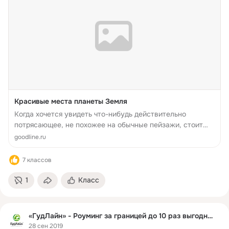
Красивые места планеты Земля
Когда хочется увидеть что-нибудь действительно
потрясающее, не похожее на обычные пейзажи, стоит
поехать в самые потрясающие уголки мира, где природа
goodline.ru
приготовила свои сюрпризы
7 классов
1
Класс
«ГудЛайн» - Роуминг за границей до 10 раз выгоднее
28 сен 2019