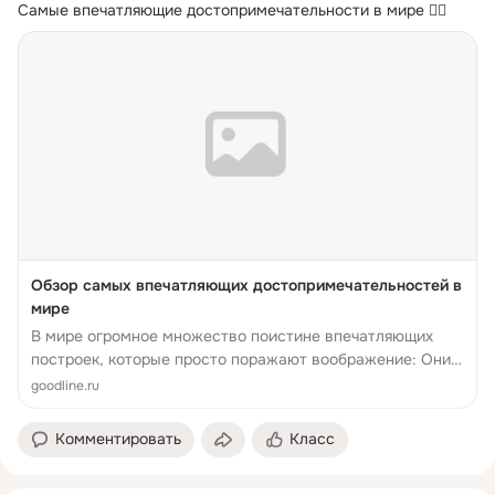
Самые впечатляющие достопримечательности в мире 👇🏻
Обзор самых впечатляющих достопримечательностей в
мире
В мире огромное множество поистине впечатляющих
построек, которые просто поражают воображение: Они
отличаются от всех остальных либо своими размерами.
goodline.ru
Мы расскажем о самых главных достопримечательно...
Комментировать
Класс