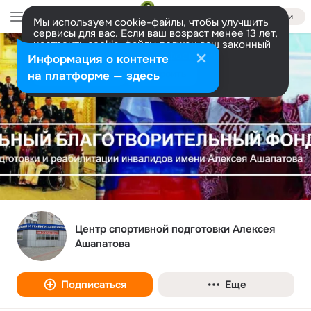
Войти
Мы используем cookie-файлы, чтобы улучшить
сервисы для вас. Если ваш возраст менее 13 лет,
настроить cookie-файлы должен ваш законный
представитель.
Больше информации
Информация о контенте
Разрешить все
Настроить
на платформе — здесь
Центр спортивной подготовки Алексея
Ашапатова
Подписаться
Еще