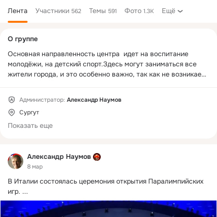
Лента
Участники
Темы
Фото
Ещё
562
591
1.3K
Дополнительная
О группе
колонка
Основная направленность центра  идет на воспитание 
молодёжи, на детский спорт.Здесь могут заниматься все 
жители города, и это особенно важно, так как не возникает 
границы между здоровыми людьми и людьми, которые 
ограничены в возможностях своего здоровья.Россия, 
Администратор:
Александр Наумов
Тюменская область, ХМАО-Югра,

Сургут
г.Сургут, индекс 628406,

32 район, ул.Университетская 31

Показать еще
тел: +7 (3462) 94-07-07
Александр Наумов
8 мар
В Италии состоялась церемония открытия Паралимпийских 
игр.
 ...