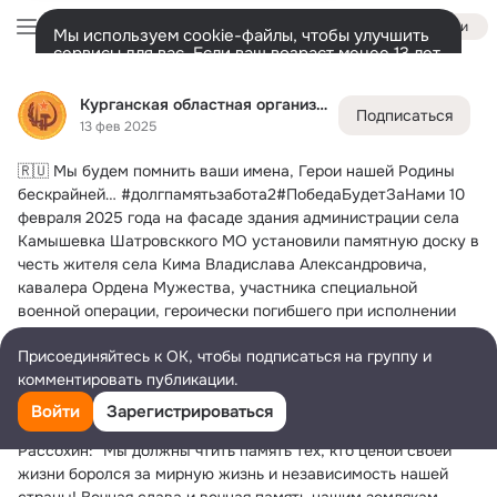
Войти
Мы используем cookie-файлы, чтобы улучшить
сервисы для вас. Если ваш возраст менее 13 лет,
настроить cookie-файлы должен ваш законный
Курганская областная организация ветеранов
представитель.
Больше информации
Курганская областная организация ветеранов
Подписаться
Разрешить все
Настроить
Лента
Участники
Темы
Фото
Ещё
1K
9.2K
17K
13 фев 2025
🇷🇺 Мы будем помнить ваши имена, Герои нашей Родины 
Дополнительная
колонка
Всё
9 293
Обсуждаемые
бескрайней…
 #долгпамятьзабота2#ПобедаБудетЗаНами 10 
февраля 2025 года на фасаде здания администрации села 
Камышевка Шатровсккого МО установили памятную доску в 
честь жителя села Кима Владислава Александровича, 
кавалера Ордена Мужества, участника специальной 
военной операции, героически погибшего при исполнении 
воинского долга. Отдать дань памяти и уважения 
Присоединяйтесь к ОК, чтобы подписаться на группу и
военнослужащего собрались родные героя, его близкие, 
комментировать публикации.
друзья, представители местной власти и общественных 
объединений, педагоги, ученики и жители села. Как отметил 
Войти
Зарегистрироваться
Глава Шатровского муниципального округа Леонид 
Рассохин: "Мы должны чтить память тех, кто ценой своей 
жизни боролся за мирную жизнь и независимость нашей 