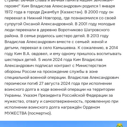
страны! Вечная слава и вечная память нашим землякам-
героям!" Ким Владислав Александрович родился 1 января 
1972 года в городе Джамбул (Казахстан). В 2000 году он 
переехал в Нижний Новгород, где познакомился со своей 
супругой Оксаной Александровной. В 2001 году молодые 
люди переехали в деревню Воротниково Шатровского 
района. В семье родилось шестеро детей. В 2013 году 
Владислав Александрович вместе с семьей: женой и 
детьми, переехал в село Камышевка. К сожалению, в 2014 
году Ким В.А. овдовел, и ему одному пришлось воспитывать 
шестерых детей. 5 июля 2024 года Ким Владислав 
Александрович подписал контракт с Министерством 
обороны России на прохождение службы в зоне 
специальной военной операции. Владислав Александрович 
героически погиб 27 августа 2024 года при исполнении 
воинского долга в ходе военной операции на территории 
Украины. Указом Президента Российской Федерации за 
мужество, отвагу и самоотверженность, проявленную при 
исполнении воинского долга награждён Орденом 
МУЖЕСТВА (посмертно).