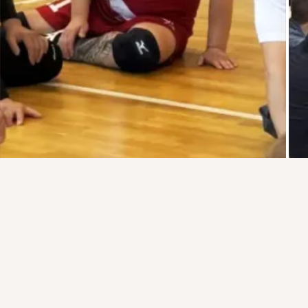
Присоединяйтесь к ОК, чтобы подписаться на группу и
комментировать публикации.
Войти
Зарегистрироваться
Комментарии
0
1
Класс!
6
Трудовая новь Online — новости Рассказово и округа
добавлена 1 августа в 14:55