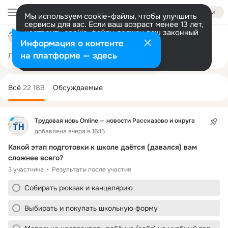
Войти
Мы используем cookie-файлы, чтобы улучшить
сервисы для вас. Если ваш возраст менее 13 лет,
настроить cookie-файлы должен ваш законный
Трудовая новь Online — новости Рассказово и округа
представитель.
Больше информации
Информация о контенте
Разрешить все
Настроить
на платформе — здесь
Лента
Участники
Темы
Фото
Подарки
7.8K
22K
41K
Дополнительная
колонка
Всё
22 189
Обсуждаемые
Трудовая новь Online — новости Рассказово и округа
добавлена вчера в 16:15
Какой этап подготовки к школе даётся (давался) вам 
сложнее всего?
3 участника
Результаты после участия
Собирать рюкзак и канцелярию
Выбирать и покупать школьную форму