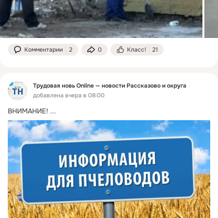
Комментарии
2
0
Класс!
21
Трудовая новь Online — новости Рассказово и округа
добавлена вчера в 08:00
ВНИМАНИЕ!
 ...