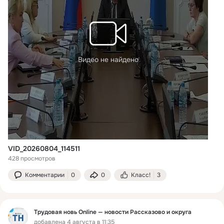
Видео не найдено
VID_20260804_114511
428 просмотров
Комментарии
0
0
Класс!
3
Трудовая новь Online — новости Рассказово и округа
добавлена 4 августа в 11:35