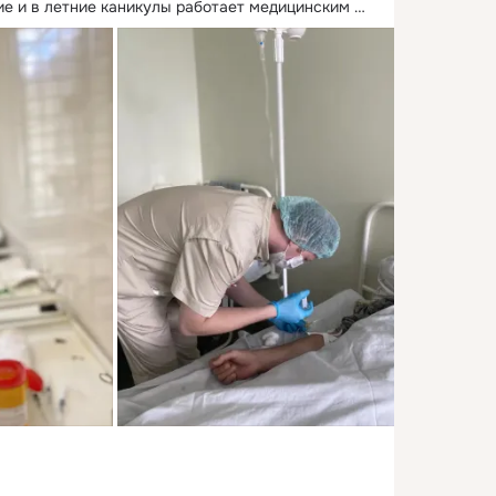
е и в летние каникулы работает медицинским 
ихиатрической клинической больнице в первом 
нии.
 ...