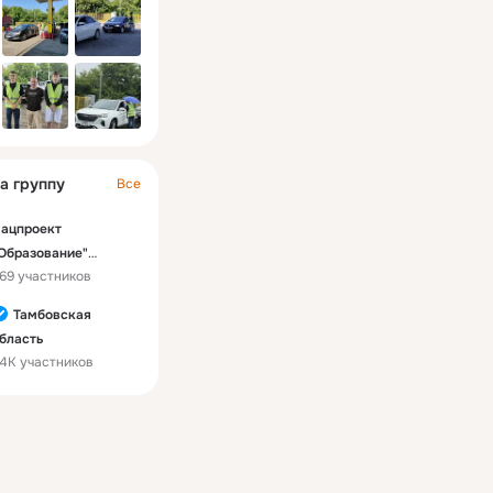
а группу
Все
ацпроект
Образование"
69 участников
амбовская область
Тамбовская
бласть
4K участников