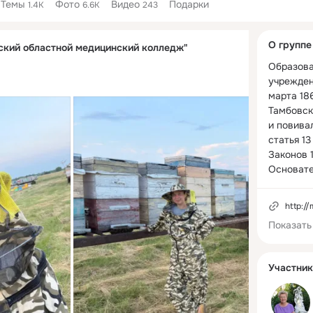
Темы
Фото
Видео
Подарки
1.4K
6.6K
243
Дополнитель
О группе
кий областной медицинский колледж"
колонка
Образова
учрежден
марта 186
Тамбовск
и повивал
статья 13
Законов 1
Основате
директор
доктор м
http:/
Христиан
Показать
На сегодн
колледж 
современ
Участник
професси
подготов
среднего 