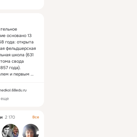
ная
тельное 
ие основано 13 
8 года: открыта 
ая фельдшерская 
ьная школа (631 
 тома свода 
857 года). 
лем и первым 
ом школы был 
едицины Эдуард 
/medkol.68edu.ru
ович Икавитц.

 еще
яшний день, 
обеспечивает 
ную 
и
2 170
Все
ональную 
ку специалистов 
звена  