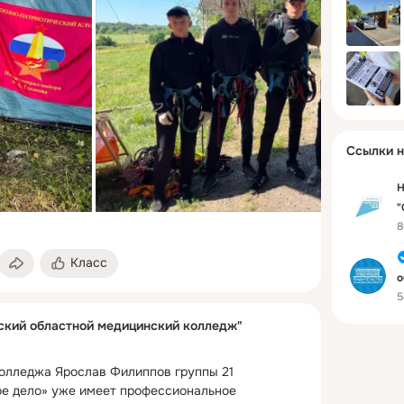
Ссылки н
Н
"
8
Т
Класс
о
5
кий областной медицинский колледж"
олледжа Ярослав Филиппов группы 21 
е дело» уже имеет профессиональное 