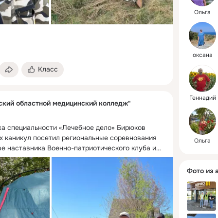
медицинс
Реализац
Ольга
образова
деятельно
осуществ
стратеги
оксана
развития, 
Класс
пилотных
и в целом
Геннадий
кий областной медицинский колледж"
а специальности «Лечебное дело» Бирюков 
х каникул посетил региональные соревнования 
Ольга
ве наставника Военно-патриотического клуба им.
Фото из 