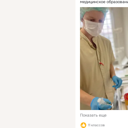
медицинское образовани
братом в Тамбовской пс
психиатрическом отделе
Показать еще
11 классов