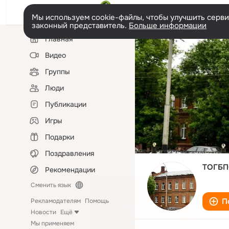
Мы используем cookie-файлы, чтобы улучшить сервис
законный представитель.
Больше информации
Левая
Главная
колонка
Видео
Группы
Люди
Публикации
Игры
Подарки
Поздравления
ТОГБПО
Рекомендации
Сменить язык
П
Рекламодателям
Помощь
Новости
Ещё
Мы применяем