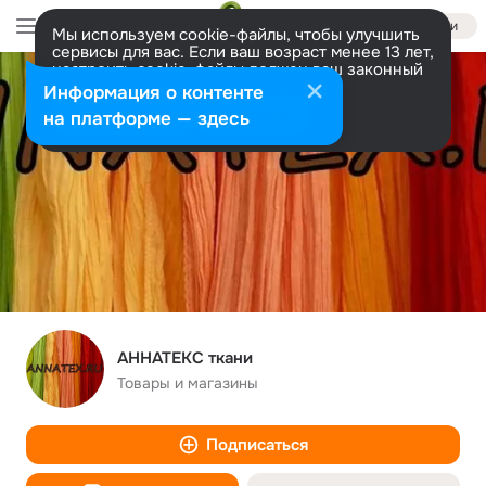
Войти
Мы используем cookie-файлы, чтобы улучшить
сервисы для вас. Если ваш возраст менее 13 лет,
настроить cookie-файлы должен ваш законный
представитель.
Больше информации
Информация о контенте
Разрешить все
Настроить
на платформе — здесь
АННАТЕКС ткани
Товары и магазины
Подписаться