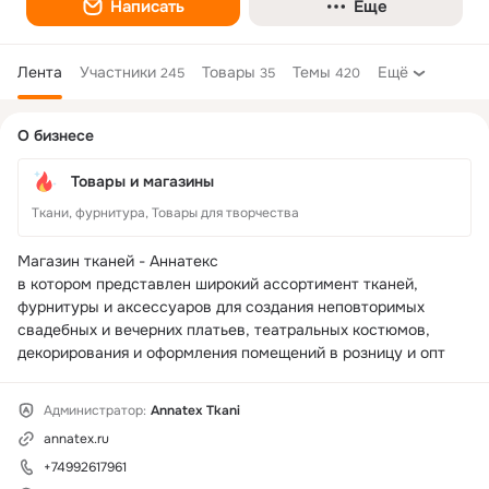
Написать
Еще
Лента
Участники
Товары
Темы
Ещё
245
35
420
Дополнительная
О бизнесе
колонка
Товары и магазины
Ткани, фурнитура, Товары для творчества
Магазин тканей - Аннатекс

в котором представлен широкий ассортимент тканей, 
фурнитуры и аксессуаров для создания неповторимых 
свадебных и вечерних платьев, театральных костюмов, 
декорирования и оформления помещений в розницу и опт
Администратор:
Annatex Tkani
annatex.ru
+74992617961