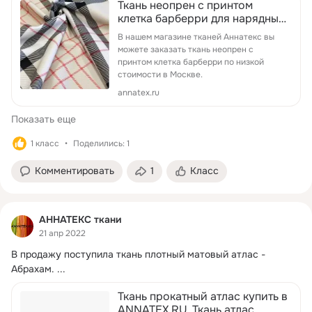
Ткань неопрен с принтом
клетка барберри для нарядных
платьев купить в магазине
В нашем магазине тканей Аннатекс вы
тканей Аннатекс
можете заказать ткань неопрен с
принтом клетка барберри по низкой
стоимости в Москве.
annatex.ru
Показать еще
1 класс
Поделились: 1
Комментировать
1
Класс
АННАТЕКС ткани
21 апр 2022
В продажу поступила ткань плотный матовый атлас - 
Абрахам.
 ...
Ткань прокатный атлас купить в
ANNATEX.RU. Ткань атлас