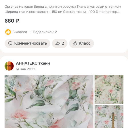
Органза матовая Виола с принтом розочки Ткань с матовым оттенком
Ширина ткани составляет - 150 см Состав ткани - 100 % полиэстер
Намотка целого рулона 50 метров Цены указаны за один погонный
680 ₽
метр ткани Оптовая цена действует при заказе рулона ткани Органза
Виола с красивым цветочным принтом, ткань которая создана для
3 класса
Поделились: 2
пошива нарядных платьев.
Комментировать
2
Класс
АННАТЕКС ткани
14 янв 2022