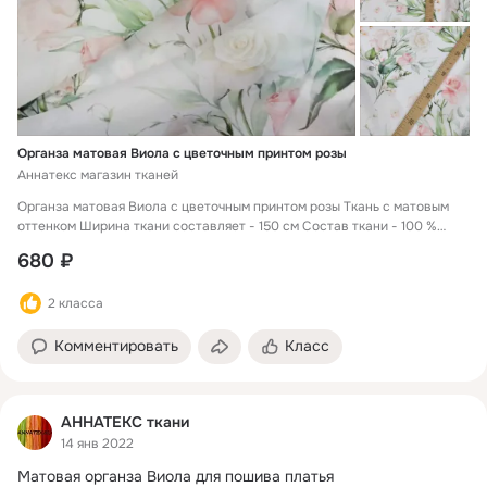
Органза матовая Виола с цветочным принтом розы
Аннатекс магазин тканей
Органза матовая Виола с цветочным принтом розы Ткань с матовым
оттенком Ширина ткани составляет - 150 см Состав ткани - 100 %
полиэстер Намотка целого рулона 50 метров Цены указаны за один
680 ₽
погонный метр ткани Оптовая цена действует при заказе рулона ткани
Органза Виола с красивым цветочным принтом, ткань которая создана
2 класса
для пошива нарядных платьев.
Комментировать
Класс
АННАТЕКС ткани
14 янв 2022
Матовая органза Виола для пошива платья