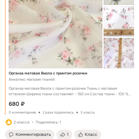
Органза матовая Виола с принтом розочки
Аннатекс магазин тканей
Органза матовая Виола с принтом розочки Ткань с матовым
оттенком Ширина ткани составляет - 150 см Состав ткани - 100 %
полиэстер Намотка целого рулона 50 метров Цены указаны за один
680 ₽
погонный метр ткани Оптовая цена действует при заказе рулона
ткани Органза Виола с красивым цветочным принтом, ткань которая
0 комментариев
2 раза поделились
3 класса
создана для пошива нарядных платьев.
2 класса
Поделились: 1
Комментировать
1
Класс