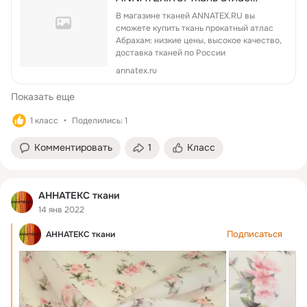
прокатный заказать в магазине
В магазине тканей ANNATEX.RU вы
тканей ANNATEX.RU
сможете купить ткань прокатный атлас
Абрахам: низкие цены, высокое качество,
доставка тканей по России
annatex.ru
Показать еще
1 класс
Поделились: 1
Комментировать
1
Класс
АННАТЕКС ткани
14 янв 2022
Подписаться
АННАТЕКС ткани