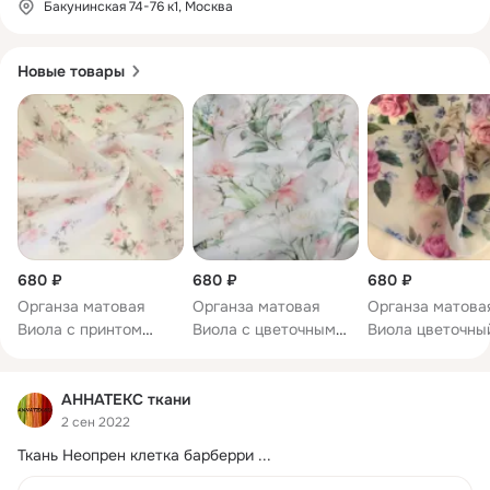
Бакунинская 74-76 к1, Москва
Новые товары
680 ₽
680 ₽
680 ₽
Органза матовая
Органза матовая
Органза матова
Виола с принтом
Виола с цветочным
Виола цветочны
розочки
принтом розы
принт розы
АННАТЕКС ткани
2 сен 2022
Ткань Неопрен клетка барберри
 ...