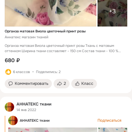
+3
Органза матовая Виола цветочный принт розы
Аннатекс магазин тканей
Органза матовая Виола цветочный принт розы Ткань с матовым
оттенком Ширина ткани составляет - 150 см Состав ткани - 100 %
полиэстер Намотка целого рулона 50 метров Цены указаны за один
680 ₽
погонный метр ткани Оптовая цена действует при заказе рулона ткани
Вечернее платье из такой ткани как органза Виола с чудесным
6 классов
Поделились: 2
цветочным принтом будет выглядеть изумительно.
Комментировать
2
Класс
АННАТЕКС ткани
14 янв 2022
Подписаться
АННАТЕКС ткани