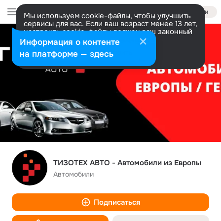
Войти
Мы используем cookie-файлы, чтобы улучшить
сервисы для вас. Если ваш возраст менее 13 лет,
настроить cookie-файлы должен ваш законный
представитель.
Больше информации
Информация о контенте
Разрешить все
Настроить
на платформе — здесь
ТИЗОТЕХ АВТО - Автомобили из Европы
Автомобили
Подписаться