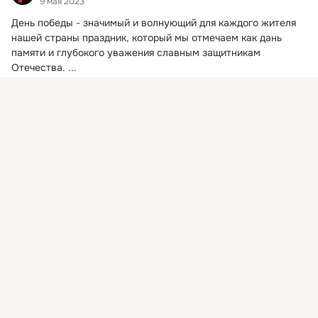
9 мая 2023
День победы - значимый и волнующий для каждого жителя 
нашей страны праздник, который мы отмечаем как дань 
памяти и глубокого уважения славным защитникам 
Отечества.
 ...
Присоединяйтесь к ОК, чтобы подписаться на группу и
комментировать публикации.
Войти
Зарегистрироваться