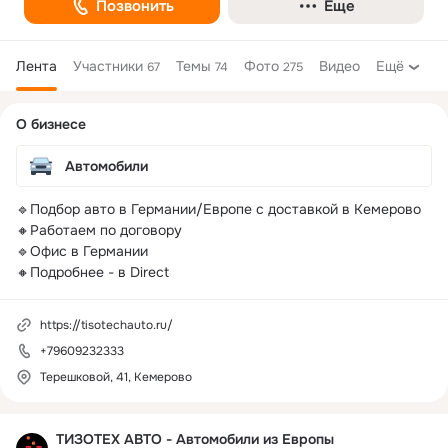
Позвонить
Еще
Лента
Участники
Темы
Фото
Видео
Ещё
67
74
275
Дополнительная
О бизнесе
колонка
Автомобили
🔹Подбор авто в Германии/Европе с доставкой в Кемерово

🔸Работаем по договору

🔹Офис в Германии

🔸Подробнее - в Direct
https://tisotechauto.ru/
+79609232333
Терешковой, 41, Кемерово
ТИЗОТЕХ АВТО - Автомобили из Европы