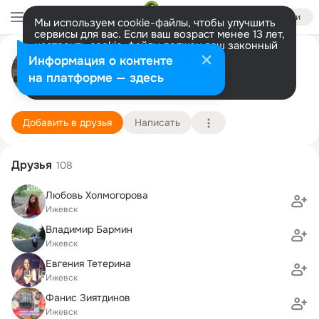
Войти
Мы используем cookie-файлы, чтобы улучшить
сервисы для вас. Если ваш возраст менее 13 лет,
настроить cookie-файлы должен ваш законный
Тимур Фавасимов
представитель.
Больше информации
Информация о контенте
Разрешить все
Настроить
на платформе — здесь
г. Арск (Арский район)
11 сентября
Подробнее
Добавить в друзья
Написать
Друзья
108
Любовь Холмогорова
Ижевск
Владимир Бармин
Ижевск
Евгения Тетерина
Ижевск
Фанис Зиятдинов
Ижевск