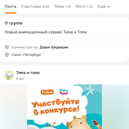
Лента
Участники
Темы
Фото
Ещё
6.2K
1.1K
1.3K
Дополнительная
О группе
колонка
Новый анимационный сериал Тима и Тома
Администратор:
Дарья Шедеврик
Санкт-Петербург
Тима и тома
6 авг