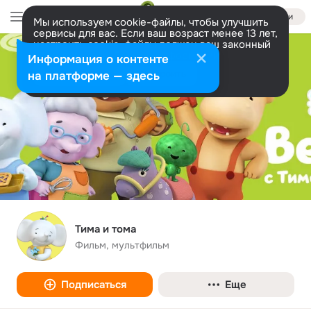
Войти
Мы используем cookie-файлы, чтобы улучшить
сервисы для вас. Если ваш возраст менее 13 лет,
настроить cookie-файлы должен ваш законный
представитель.
Больше информации
Информация о контенте
Разрешить все
Настроить
на платформе — здесь
Тима и тома
Фильм, мультфильм
Подписаться
Еще