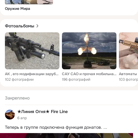
Оружие Мира
Фотоальбомы
АК , его модификации зарубежные клоны и переделки
САУ САО и прочая мобильная артиллерия
102 фотографии
196 фотографий
103 фотог
Закреплено
★Линия Огня★ Fire Line
6 апр
Теперь в группе подключена функция донатов.
 ...