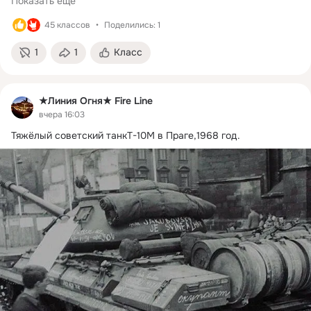
Показать еще
45 классов
Поделились: 1
1
1
Класс
★Линия Огня★ Fire Line
вчера 16:03
Тяжёлый советский танкТ-10М в Праге,1968 год.