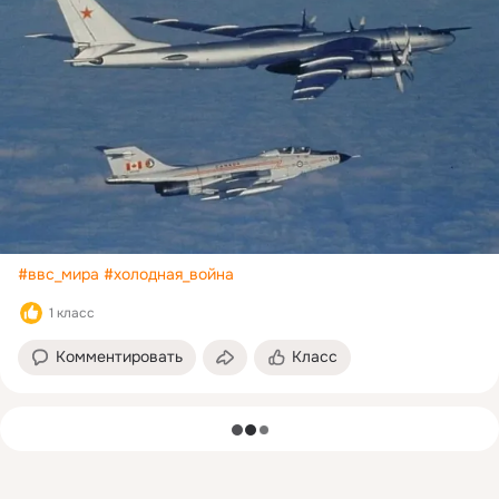
#ввс_мира
#холодная_война
1 класс
Комментировать
Класс
загрузка