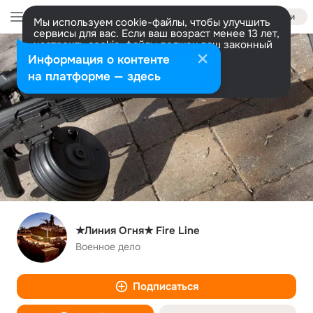
Войти
Мы используем cookie-файлы, чтобы улучшить
сервисы для вас. Если ваш возраст менее 13 лет,
настроить cookie-файлы должен ваш законный
представитель.
Больше информации
Информация о контенте
Разрешить все
Настроить
на платформе — здесь
★Линия Огня★ Fire Line
Военное дело
Подписаться