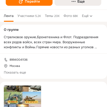
Перейти
Еще
Лента
Участники
Темы
Фото
Ещё
5.2K
20K
68K
Дополнительная
О группе
колонка
Стрелковое оружие,Бронетехника и Флот. Подразделения 
всех родов войск, всех стран мира. Вооруженные 
конфликты и Войны.Горячие новости из разных уголков 
планеты и исторические факты.Около и оружейные темы, 
загадки, тайны и малоизвестные факты.Информативно о 
89940041136
главном, интересно о сложном.

Москва
Зажигаем по жизни, стреляем по цели

Показать еще
Добро пожаловать в Линию Огня.

Будет жарко.