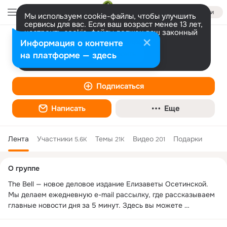
Войти
Мы используем cookie-файлы, чтобы улучшить
сервисы для вас. Если ваш возраст менее 13 лет,
настроить cookie-файлы должен ваш законный
представитель.
Больше информации
Информация о контенте
The Bell
Разрешить все
Настроить
на платформе — здесь
Подписаться
Написать
Еще
Лента
Участники
Темы
Видео
Подарки
5.6K
21K
201
Дополнительная
О группе
колонка
The Bell — новое деловое издание Елизаветы Осетинской. 
Мы делаем ежедневную e-mail рассылку, где рассказываем 
главные новости дня за 5 минут. Здесь вы можете 
подписаться на рассылку и читать другие эксклюзивные 
материалы от редакции The Bell