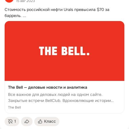
15 авг 2023
Стоимость российской нефти Urals превысила $70 за 
баррель.
 ...
The Bell — деловые новости и аналитика
Все важное для деловых людей на одном сайте.
Закрытые встречи BellClub. Вдохновляющие истории
предпринимателей «Русские норм».
The Bell
1
Класс