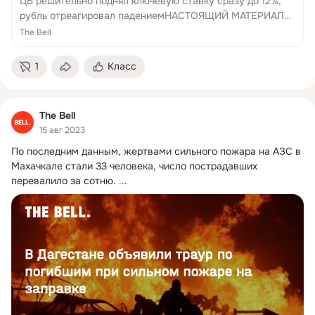
ЦБ решительно поднял ключевую ставку сразу до 12%,
рубль отреагировал падениемНАСТОЯЩИЙ МАТЕРИАЛ
(ИНФОРМАЦИЯ) ПРОИЗВЕДЕН И РАСПРОСТРАНЕН ИН...
The Bell
1
Класс
The Bell
15 авг 2023
По последним данным, жертвами сильного пожара на АЗС в 
Махачкале стали 33 человека, число пострадавших 
перевалило за сотню.
 ...