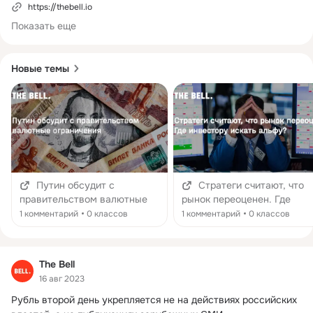
https://thebell.io
Показать еще
Новые темы
Путин обсудит с
Стратеги считают, что
правительством валютные
рынок переоценен. Где
ограничения
инвестору искать альфу?
1 комментарий
0 классов
1 комментарий
0 классов
The Bell
16 авг 2023
Рубль второй день укрепляется не на действиях российских 