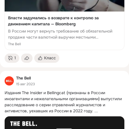
Власти задумались о возврате к контролю за
движением капитала — Bloomberg
В России могут вернуть требование об обязательной
продаже части валютной выручки местными
экспортерами. По информации Bloomberg, предложение
The Bell
об этом обсуждалось на совещании между...
1
Класс
The Bell
15 авг 2023
Издания The Insider и Bellingcat (признаны в России 
иноагентами и нежелательными организациями) выпустили 
расследование о серии отравлений журналистов и 
активистов, уехавших из России в 2022 году.
 ...