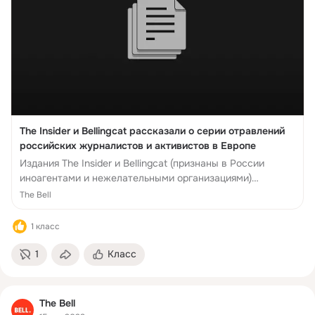
The Insider и Bellingcat рассказали о серии отравлений
российских журналистов и активистов в Европе
Издания The Insider и Bellingcat (признаны в России
иноагентами и нежелательными организациями)
выпустили расследование о серии отравлений
The Bell
журналистов и ...
1 класс
1
Класс
The Bell