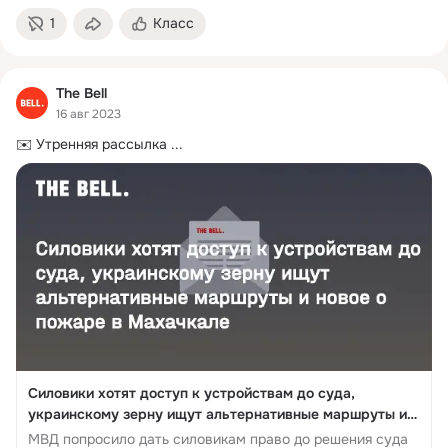
1
Класс
The Bell
16 авг 2023
✉️ Утренняя рассылка
 ...
Силовики хотят доступ к устройствам до суда,
украинскому зерну ищут альтернативные маршруты и
новое о пожаре в Махачкале
МВД попросило дать силовикам право до решения суда